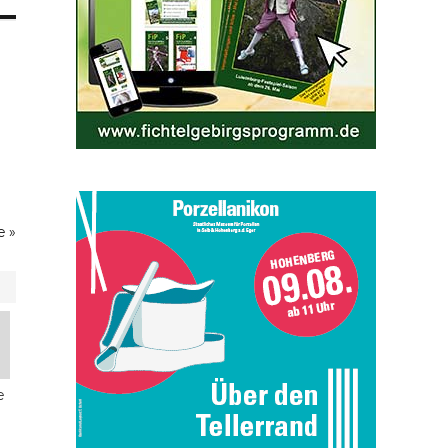
e
»
e