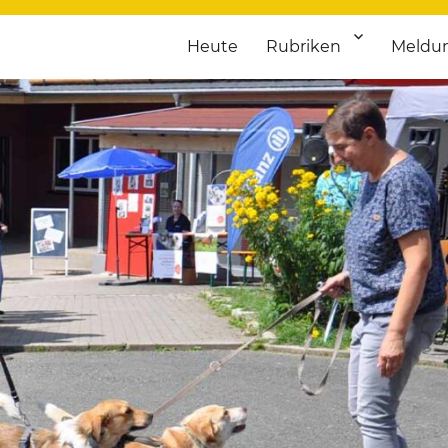
Heute
Rubriken
Meldu
franken. Täglich aktuelle Termine von Kultur bis Sport, von Theater
nstaltungsportal für Hochfran