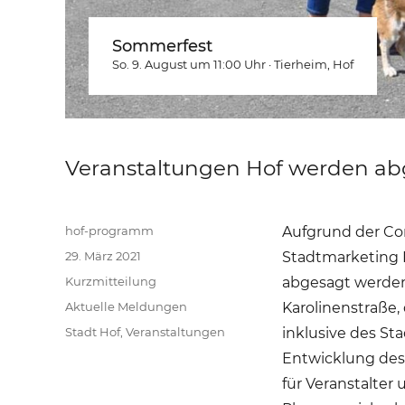
Sommerfest
So. 9. August um 11:00
Uhr
·
Tierheim
, Hof
Veranstaltungen Hof werden ab
Autor
hof-programm
Aufgrund der Co
Veröffentlicht
29. März 2021
Stadtmarketing H
am
Format
Kurzmitteilung
abgesagt werden.
Kategorien
Aktuelle Meldungen
Karolinenstraße,
Schlagwörter
Stadt Hof
,
Veranstaltungen
inklusive des St
Entwicklung des
für Veranstalter