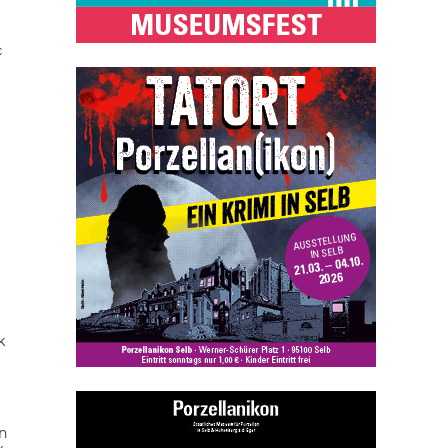
c
k
n