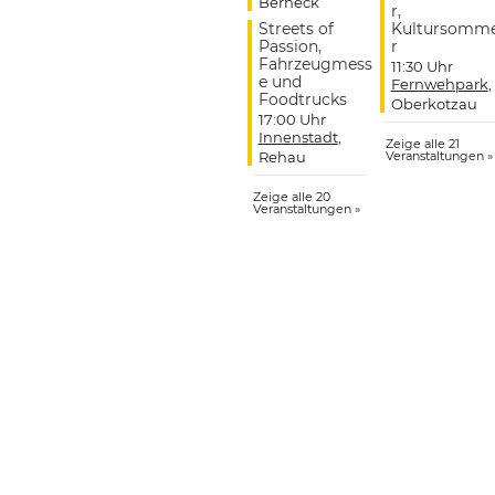
Berneck
r,
Streets of
Kultursomm
Passion,
r
Fahrzeugmess
11:30 Uhr
e und
Fernwehpark
,
Foodtrucks
Oberkotzau
17:00 Uhr
Innenstadt
,
Zeige alle 21
Rehau
Veranstaltungen »
Zeige alle 20
Veranstaltungen »