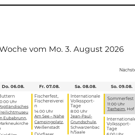
e Woche vom Mo. 3. August 2026
Nächst
Do. 06.08.
Fr. 07.08.
Sa. 08.08.
So. 09.08.
Buttern
Fischerfest,
Internationale
Sommerfest
Fischereiverei
Volkssport-
10:00 Uhr
11:00 Uhr
n
Tage
Vogtländisches
Tierheim
, Hof
14:00 Uhr
8:00 Uhr
Freilichtmuseu
Am See – Nähe
Jean-Paul-
m Eubabrunn
,
International
Campingplatz
,
Grundschule
,
Markneukirche
Volkssport-
Weißenstadt
Schwarzenbac
n
Tage
h/Saale
Dörflaser
6:00 Uhr