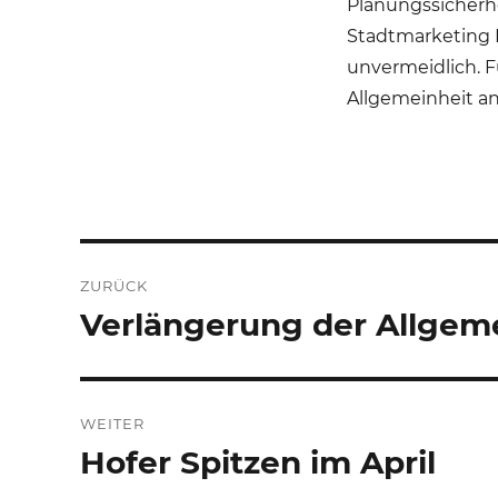
Planungssicherhei
Stadtmarketing H
unvermeidlich. 
Allgemeinheit an 
Beitrags-
ZURÜCK
Navigation
Verlängerung der Allgem
Vorheriger
Beitrag:
WEITER
Hofer Spitzen im April
Nächster
Beitrag: