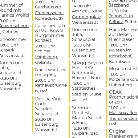
n
, Dixieland-Si
20:00 Uhr
Summer of
Jazzband
14:00 Uhr
Gasthaus zur
Sound mit
Am See – Nähe
10:30 Uhr
Friedenseiche
,
Hannes Wölfel
Tennis-Club
Campingplatz
,
Konradsreuth
19:00 Uhr
Selbitz
, Selbit
Weißenstadt
Luise Liebisch
Konzertscheun
Romeo und
Haus Martea
& Paul Kowol,
e
, Gefrees
Julia,
auf Reisen,
Burgsommer
Kinosommer
Schauspiel
Blechbläser
konzert
20:00 Uhr
15:00 Uhr
11:00 Uhr
20:00 Uhr
Kurpark
,
Luisenburg
,
Museen im
Schloss
Weissenstadt
Wunsiedel
Mönchshof
,
Voigtsberg
,
Kulmbach
Oelsnitz
Romeo und
SpVgg Bayern
ulia,
Hof – ASV
Museumsfest
Nachtwächter
Schauspiel
Neumarkt,
rundgang
11:00 Uhr
Bayernl. Nord
20:30 Uhr
Porzellanikon
,
20:00 Uhr
Luisenburg
,
16:00 Uhr
Hohenberg
Rathausbrunne
Städtisches
Wunsiedel
n
, Hof
OEAK,
Stadion Grüne
Promenaden
Der Da Vinci
Au
, Hof
onzert
Code –
Sommer-
11:00 Uhr
Sakrileg,
Parkfest,
Musikpavillon
Schauspiel
Marina Seidel
Theresienstei
20:30 Uhr
& Band
Hof
Luisenburg
,
16:30 Uhr
Wunsiedel
Original
Kurpark
, Bad
Frankenkrain