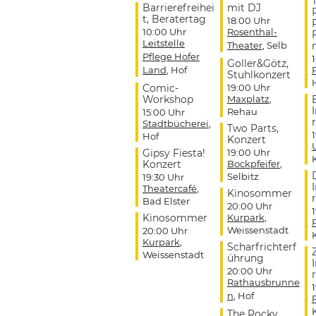
Barrierefreihei
mit DJ
t, Beratertag
18:00 Uhr
10:00 Uhr
Rosenthal-
Leitstelle
Theater
, Selb
Pflege Hofer
Goller&Götz,
Land
, Hof
Stuhlkonzert
Comic-
19:00 Uhr
Workshop
Maxplatz
,
Rehau
15:00 Uhr
r
Stadtbücherei
,
Two Parts,
Hof
Konzert
Gipsy Fiesta!
19:00 Uhr
Konzert
Bockpfeifer
,
Selbitz
19:30 Uhr
Theatercafé
,
Kinosommer
r
Bad Elster
20:00 Uhr
Kinosommer
Kurpark
,
Weissenstadt
20:00 Uhr
Kurpark
,
Scharfrichterf
Weissenstadt
ührung
20:00 Uhr
r
Rathausbrunne
n
, Hof
The Rocky