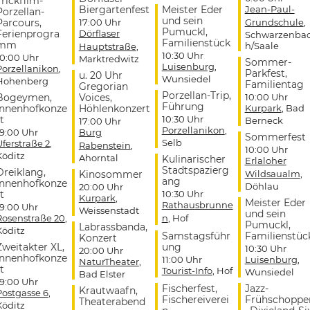
Trickfilm-
Biergartenfest
Meister Eder
Jean-Paul-
Porzellan-
und sein
Parcours,
17:00 Uhr
Grundschule
,
Pumuckl,
Ferienprogra
Dörflaser
Schwarzenba
Familienstück
mm
h/Saale
Hauptstraße
,
10:30 Uhr
10:00 Uhr
Marktredwitz
Sommer-
Luisenburg
,
Porzellanikon
,
Parkfest,
u. 20 Uhr
Wunsiedel
Hohenberg
Familientag
Gregorian
Porzellan-Trip,
Bogeymen,
Voices,
10:00 Uhr
Führung
Innenhofkonze
Höhlenkonzert
Kurpark
, Bad
t
10:30 Uhr
Berneck
17:00 Uhr
Porzellanikon
,
19:00 Uhr
Burg
Sommerfest
Selb
Uferstraße 2
,
Rabenstein
,
10:00 Uhr
Köditz
Ahorntal
Kulinarischer
Erlaloher
Stadtspazierg
Dreiklang,
Kinosommer
Wildsaualm
,
ang
Innenhofkonze
Döhlau
20:00 Uhr
t
10:30 Uhr
Kurpark
,
Meister Eder
Rathausbrunne
19:00 Uhr
Weissenstadt
und sein
Rosenstraße 20
,
n
, Hof
Pumuckl,
Labrassbanda,
Köditz
Samstagsführ
Familienstüc
Konzert
Zweitakter XL,
ung
10:30 Uhr
20:00 Uhr
Innenhofkonze
11:00 Uhr
Luisenburg
,
NaturTheater
,
t
Tourist-Info
, Hof
Wunsiedel
Bad Elster
19:00 Uhr
Fischerfest,
Jazz-
Krautwaafn,
Postgasse 6
,
Fischereiverei
Frühschoppe
Theaterabend
Köditz