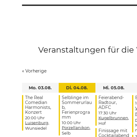
Veranstaltungen für di
«
Vorherige
Mo. 03.08.
Di. 04.08.
Mi. 05.08.
The Real
Selblinge im
Feierabend-
Comedian
Sommerurlau
Radtour,
Harmonists,
b,
ADFC
Konzert
Ferienprogra
17:30 Uhr
mm
20:00 Uhr
Kugelbrunnen
,
Luisenburg
,
10:00 Uhr
Hof
Porzellanikon
,
Wunsiedel
Finissage mit
Selb
Cocktailabend