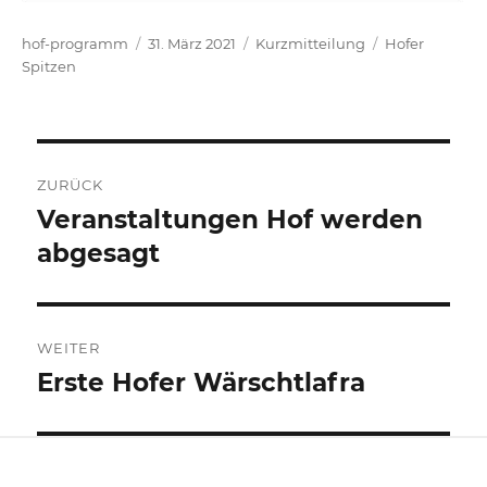
Autor
Veröffentlicht
Format
Kategorien
hof-programm
31. März 2021
Kurzmitteilung
Hofer
am
Spitzen
Beitrags-
ZURÜCK
Navigation
Veranstaltungen Hof werden
Vorheriger
Beitrag:
abgesagt
WEITER
Erste Hofer Wärschtlafra
Nächster
Beitrag: