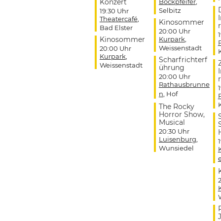
Konzert
Bockpfeifer
,
Selbitz
19:30 Uhr
Theatercafé
,
Kinosommer
r
Bad Elster
20:00 Uhr
Kinosommer
Kurpark
,
Weissenstadt
20:00 Uhr
Kurpark
,
Scharfrichterf
Weissenstadt
ührung
20:00 Uhr
r
Rathausbrunne
n
, Hof
The Rocky
Horror Show,
Musical
20:30 Uhr
Luisenburg
,
Wunsiedel
J