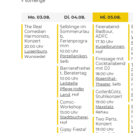
«
Vorherige
Mo. 03.08.
Di. 04.08.
Mi. 05.08.
The Real
Selblinge im
Feierabend-
Comedian
Sommerurlau
Radtour,
Harmonists,
b,
ADFC
Konzert
Ferienprogra
17:30 Uhr
mm
20:00 Uhr
Kugelbrunnen
,
Luisenburg
,
10:00 Uhr
Hof
Porzellanikon
,
Wunsiedel
Finissage mit
Selb
Cocktailabend
Barrierefreihei
mit DJ
t, Beratertag
18:00 Uhr
10:00 Uhr
Rosenthal-
Leitstelle
Theater
, Selb
Pflege Hofer
Goller&Götz,
Land
, Hof
Stuhlkonzert
Comic-
19:00 Uhr
Workshop
Maxplatz
,
Rehau
15:00 Uhr
r
Stadtbücherei
,
Two Parts,
Hof
Konzert
Gipsy Fiesta!
19:00 Uhr