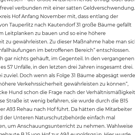
rfrevel verbunden mit einer satten Geldverschwendung.
dkreis Hof Anfang November mit, dass entlang der
von Tauperlitz nach Kautendorf 31 große Bäume gefällt
um Leitplanken zu bauen und so eine höhere
eit zu gewährleisten. Zu dieser Maßnahme habe man si
fallhäufungen im betroffenen Bereich“ entschlossen.
ich gar nichts gehäuft, im Gegenteil. In den vergangenen
s 57 Unfälle, in den letzten drei Jahren insgesamt drei.
ei zuviel. Doch wenn als Folge 31 Bäume abgesägt werd
 höhere Verkehrssicherheit gewährleisten zu können“,
cke Hund schon die Frage nach der Verhältnismäßigkei
ese Straße ist wenig befahren, sie wurde durch die B15
der A93 Rehau nach Hof führt. Da hätten die Mitarbeiter
nd der Unteren Naturschutzbehörde einfach mal
llen, um Anschauungsunterricht zu nehmen. Wahlweise
gebaute B 15 von Hof zur A9/Leupoldsgrün. Hier wurde