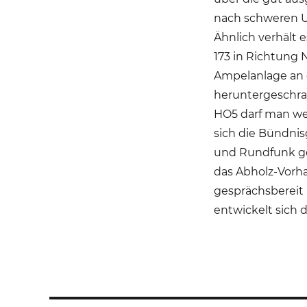
nach schweren U
Ähnlich verhält e
173 in Richtung 
Ampelanlage an 
heruntergeschrau
HO5 darf man wei
sich die Bündnis
und Rundfunk g
das Abholz-Vorha
gesprächsbereit u
entwickelt sich 