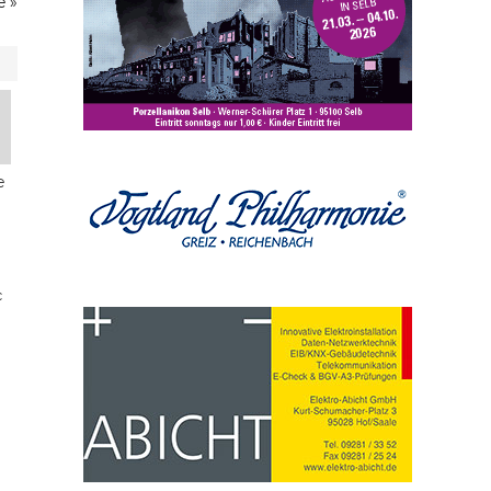
e
»
e
c