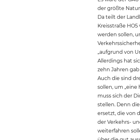
der größte Natu
Da teilt der Lan
Kreisstraße HO5 
werden sollen, 
Verkehrssicherh
„aufgrund von Un
Allerdings hat s
zehn Jahren gab e
Auch die sind dr
sollen, um „eine
muss sich der Di
stellen. Denn di
ersetzt, die von 
der Verkehrs- u
weiterfahren so
über die gut aus