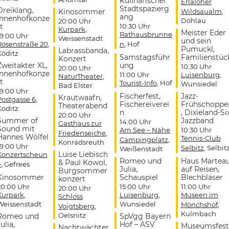
Kulinarischer
Erlaloher
Stadtspazierg
Dreiklang,
Kinosommer
Wildsaualm
,
ang
Innenhofkonze
Döhlau
20:00 Uhr
t
10:30 Uhr
Kurpark
,
Meister Eder
Rathausbrunne
19:00 Uhr
Weissenstadt
und sein
Rosenstraße 20
,
n
, Hof
Pumuckl,
Labrassbanda,
Köditz
Samstagsführ
Familienstüc
Konzert
Zweitakter XL,
ung
10:30 Uhr
20:00 Uhr
Innenhofkonze
11:00 Uhr
Luisenburg
,
NaturTheater
,
t
Tourist-Info
, Hof
Wunsiedel
Bad Elster
19:00 Uhr
Fischerfest,
Jazz-
Krautwaafn,
Postgasse 6
,
Fischereiverei
Frühschoppe
Theaterabend
Köditz
n
, Dixieland-Si
20:00 Uhr
Summer of
Jazzband
14:00 Uhr
Gasthaus zur
Sound mit
Am See – Nähe
10:30 Uhr
Friedenseiche
,
Hannes Wölfel
Tennis-Club
Campingplatz
,
Konradsreuth
19:00 Uhr
Selbitz
, Selbit
Weißenstadt
Luise Liebisch
Konzertscheun
Romeo und
Haus Martea
& Paul Kowol,
e
, Gefrees
Julia,
auf Reisen,
Burgsommer
Kinosommer
Schauspiel
Blechbläser
konzert
20:00 Uhr
15:00 Uhr
11:00 Uhr
20:00 Uhr
Kurpark
,
Luisenburg
,
Museen im
Schloss
Weissenstadt
Wunsiedel
Mönchshof
,
Voigtsberg
,
Kulmbach
Oelsnitz
Romeo und
SpVgg Bayern
ulia,
Hof – ASV
Museumsfest
Nachtwächter