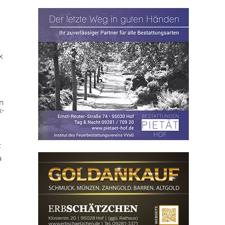
k
n
x-
z
u