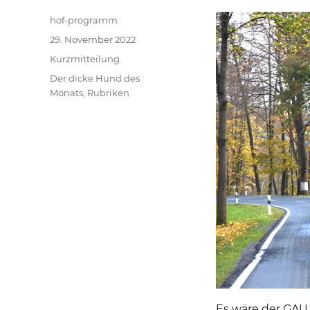
Autor
hof-programm
Veröffentlicht
29. November 2022
am
Format
Kurzmitteilung
Kategorien
Der dicke Hund des
Monats
,
Rubriken
Es wäre der GAU