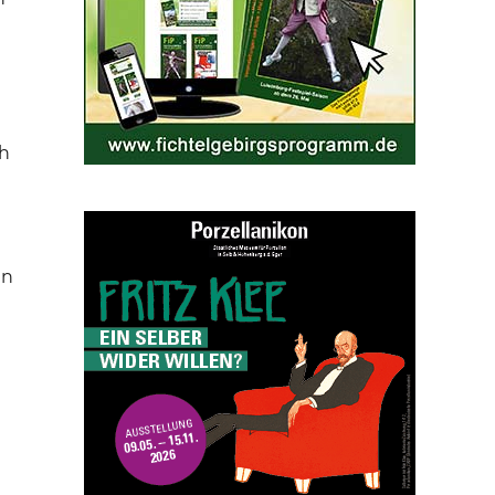
ch
en
t