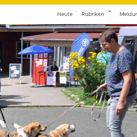
Heute
Rubriken
Meldu
franken. Täglich aktuelle Termine von Kultur bis Sport, von Theater
nstaltungsportal für Hochfran