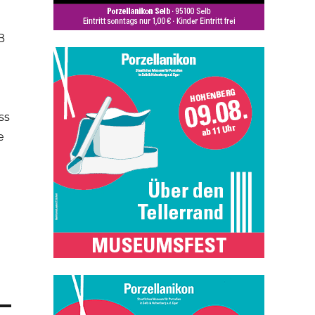
B
ss
e