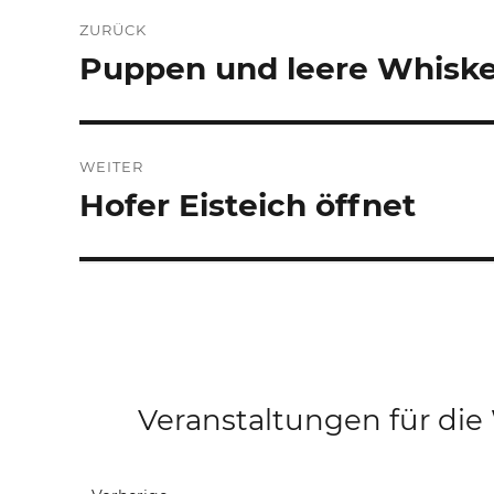
Beitrags-
ZURÜCK
Navigation
Puppen und leere Whiske
Vorheriger
Beitrag:
WEITER
Hofer Eisteich öffnet
Nächster
Beitrag:
Veranstaltungen für di