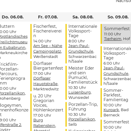
Nächst
Do. 06.08.
Fr. 07.08.
Sa. 08.08.
So. 09.08.
Buttern
Fischerfest,
Internationale
Sommerfest
Fischereiverei
Volkssport-
10:00 Uhr
11:00 Uhr
n
Tage
Vogtländisches
Tierheim
, Hof
14:00 Uhr
8:00 Uhr
Freilichtmuseu
Am See – Nähe
Jean-Paul-
m Eubabrunn
,
International
Campingplatz
,
Grundschule
,
Markneukirche
Volkssport-
Weißenstadt
Schwarzenbac
n
Tage
h/Saale
Dörflaser
6:00 Uhr
Trickfilm-
Biergartenfest
Meister Eder
Jean-Paul-
Porzellan-
und sein
Parcours,
17:00 Uhr
Grundschule
,
Pumuckl,
Ferienprogra
Dörflaser
Schwarzenba
Familienstück
mm
h/Saale
Hauptstraße
,
10:30 Uhr
10:00 Uhr
Marktredwitz
Sommer-
Luisenburg
,
Porzellanikon
,
Parkfest,
u. 20 Uhr
Wunsiedel
Hohenberg
Familientag
Gregorian
Porzellan-Trip,
Bogeymen,
Voices,
10:00 Uhr
Führung
Innenhofkonze
Höhlenkonzert
Kurpark
, Bad
t
10:30 Uhr
Berneck
17:00 Uhr
Porzellanikon
,
19:00 Uhr
Burg
Sommerfest
Selb
Uferstraße 2
,
Rabenstein
,
10:00 Uhr
Köditz
Ahorntal