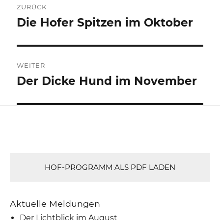
ZURÜCK
Navigation
Die Hofer Spitzen im Oktober
Vorheriger
Beitrag:
WEITER
Der Dicke Hund im November
Nächster
Beitrag:
HOF-PROGRAMM ALS PDF LADEN
Aktuelle Meldungen
Der Lichtblick im August