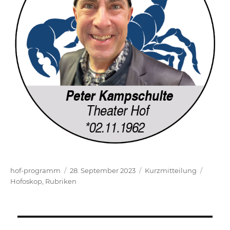
Autor
Veröffentlicht
Format
Katego
hof-programm
28. September 2023
Kurzmitteilung
am
Hofoskop
,
Rubriken
Beitrags-