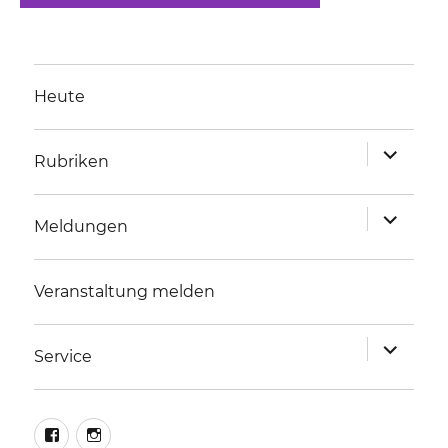
Heute
Unterme
Rubriken
anzeigen
Unterme
Meldungen
anzeigen
Veranstaltung melden
Unterme
Service
anzeigen
facebook
instagram