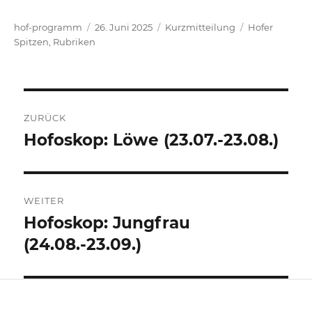
Autor
Veröffentlicht
Format
Kategorien
hof-programm
26. Juni 2025
Kurzmitteilung
Hofer
am
Spitzen
,
Rubriken
Beitrags-
ZURÜCK
Navigation
Hofoskop: Löwe (23.07.-23.08.)
Vorheriger
Beitrag:
WEITER
Hofoskop: Jungfrau
Nächster
Beitrag:
(24.08.-23.09.)