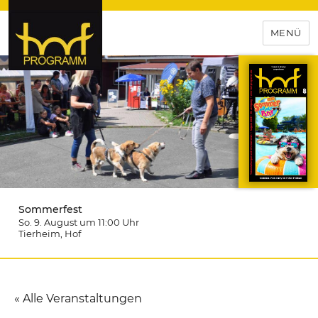
MENÜ
hof-programm – das
Veranstaltungsportal für
Hochfranken
Sommerfest
So. 9. August um 11:00
Uhr
Tierheim
, Hof
« Alle Veranstaltungen