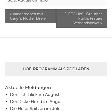
So. 9. August um 11:00
«
Vadderdooch mit
1. FFC Hof – Greuther
Gery´s Flotter Dreier
Fürth, Frauen
Verbandspokal
»
HOF-PROGRAMM ALS PDF LADEN
Aktuelle Meldungen
Der Lichtblick im August
Der Dicke Hund im August
Die Hofer Spitzen im Juli