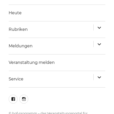
Heute
Unterme
Rubriken
anzeigen
Unterme
Meldungen
anzeigen
Veranstaltung melden
Unterme
Service
anzeigen
facebook
instagram
©
hof-programm – das Veranstaltungsportal für