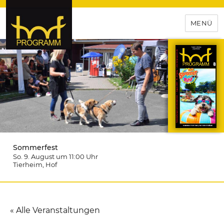
MENÜ
hof-programm – das
Veranstaltungsportal für
Hochfranken
Sommerfest
So. 9. August um 11:00
Uhr
Tierheim
, Hof
« Alle Veranstaltungen