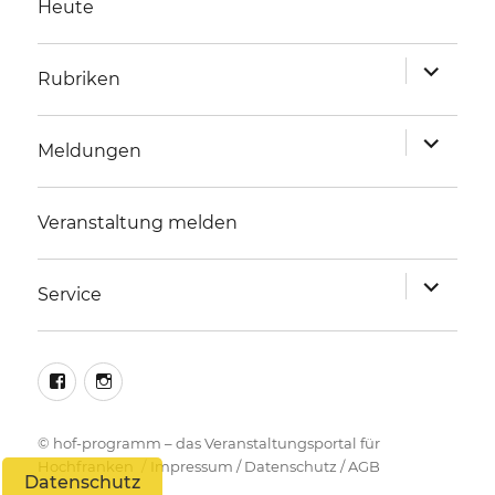
Heute
Unterme
Rubriken
anzeigen
Unterme
Meldungen
anzeigen
Veranstaltung melden
Unterme
Service
anzeigen
facebook
instagram
©
hof-programm – das Veranstaltungsportal für
Hochfranken
Impressum
/
Datenschutz
/
AGB
Datenschutz