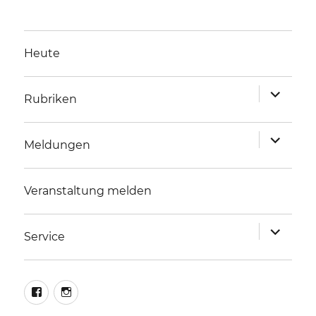
Heute
Unterme
Rubriken
anzeigen
Unterme
Meldungen
anzeigen
Veranstaltung melden
Unterme
Service
anzeigen
facebook
instagram