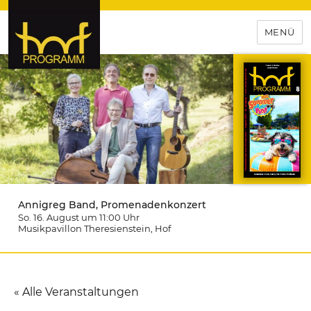
MENÜ
hof-programm – das
Veranstaltungsportal für
Hochfranken
Annigreg Band, Promenadenkonzert
So. 16. August um 11:00
Uhr
Musikpavillon Theresienstein
, Hof
« Alle Veranstaltungen