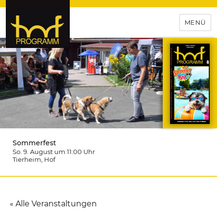
MENÜ
hof-programm – das
Veranstaltungsportal für
Hochfranken
Sommerfest
So. 9. August um 11:00
Uhr
Tierheim
, Hof
« Alle Veranstaltungen