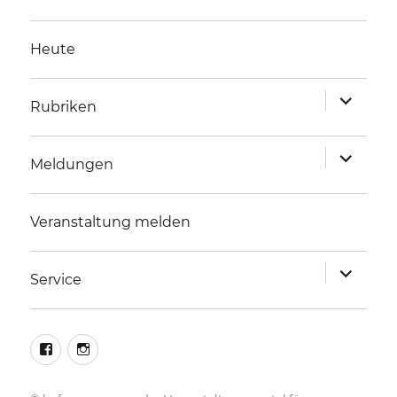
Heute
Unterme
Rubriken
anzeigen
Unterme
Meldungen
anzeigen
Veranstaltung melden
Unterme
Service
anzeigen
facebook
instagram