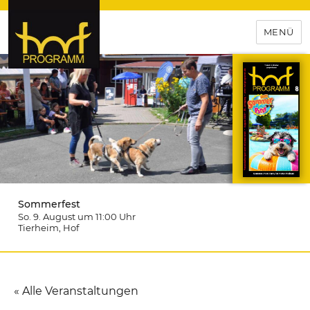
MENÜ
hof-programm – das
Veranstaltungsportal für
Hochfranken
Sommerfest
So. 9. August um 11:00
Uhr
Tierheim
, Hof
« Alle Veranstaltungen