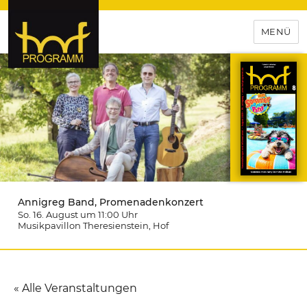
MENÜ
hof-programm – das
Veranstaltungsportal für
Hochfranken
Annigreg Band, Promenadenkonzert
So. 16. August um 11:00
Uhr
Musikpavillon Theresienstein
, Hof
« Alle Veranstaltungen