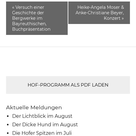
«
Versuch einer
Heike-Angela Moser &
Geschichte der
Anke-Christiane Beyer,
Bergwerke im
Konzert
»
Bayreuthischen,
Buchpräsentation
HOF-PROGRAMM ALS PDF LADEN
Aktuelle Meldungen
Der Lichtblick im August
Der Dicke Hund im August
Die Hofer Spitzen im Juli