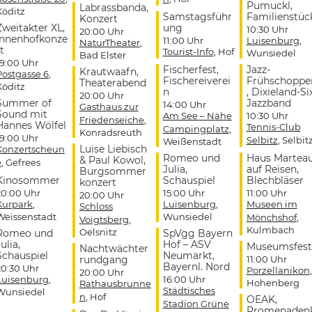
Pumuckl,
Labrassbanda,
Köditz
Samstagsführ
Familienstüc
Konzert
Zweitakter XL,
ung
10:30 Uhr
20:00 Uhr
Innenhofkonze
11:00 Uhr
Luisenburg
,
NaturTheater
,
t
Tourist-Info
, Hof
Wunsiedel
Bad Elster
19:00 Uhr
Fischerfest,
Jazz-
Krautwaafn,
Postgasse 6
,
Fischereiverei
Frühschoppe
Theaterabend
Köditz
n
, Dixieland-Si
20:00 Uhr
Summer of
Jazzband
14:00 Uhr
Gasthaus zur
Sound mit
Am See – Nähe
10:30 Uhr
Friedenseiche
,
Hannes Wölfel
Tennis-Club
Campingplatz
,
Konradsreuth
19:00 Uhr
Selbitz
, Selbit
Weißenstadt
Luise Liebisch
Konzertscheun
Romeo und
Haus Martea
& Paul Kowol,
e
, Gefrees
Julia,
auf Reisen,
Burgsommer
Kinosommer
Schauspiel
Blechbläser
konzert
20:00 Uhr
15:00 Uhr
11:00 Uhr
20:00 Uhr
Kurpark
,
Luisenburg
,
Museen im
Schloss
Weissenstadt
Wunsiedel
Mönchshof
,
Voigtsberg
,
Kulmbach
Oelsnitz
Romeo und
SpVgg Bayern
ulia,
Hof – ASV
Museumsfest
Nachtwächter
Schauspiel
Neumarkt,
rundgang
11:00 Uhr
Bayernl. Nord
20:30 Uhr
Porzellanikon
,
20:00 Uhr
Luisenburg
,
16:00 Uhr
Hohenberg
Rathausbrunne
Städtisches
Wunsiedel
n
, Hof
OEAK,
Stadion Grüne
Promenaden