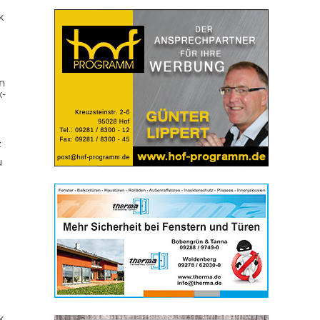
k
n
x-
z
u
k