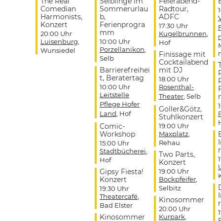
The Real
Selblinge im
Feierabend-
Comedian
Sommerurlau
Radtour,
Harmonists,
b,
ADFC
Konzert
Ferienprogra
17:30 Uhr
mm
20:00 Uhr
Kugelbrunnen
,
Luisenburg
,
10:00 Uhr
Hof
Porzellanikon
,
Wunsiedel
Finissage mit
Selb
Cocktailabend
Barrierefreihei
mit DJ
t, Beratertag
18:00 Uhr
10:00 Uhr
Rosenthal-
Leitstelle
Theater
, Selb
Pflege Hofer
Goller&Götz,
Land
, Hof
Stuhlkonzert
Comic-
19:00 Uhr
Workshop
Maxplatz
,
Rehau
15:00 Uhr
r
Stadtbücherei
,
Two Parts,
Hof
Konzert
Gipsy Fiesta!
19:00 Uhr
Konzert
Bockpfeifer
,
Selbitz
19:30 Uhr
Theatercafé
,
Kinosommer
r
Bad Elster
20:00 Uhr
Kinosommer
Kurpark
,