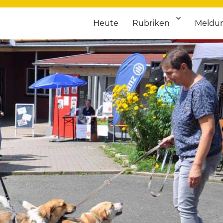
Heute
Rubriken
Meldu
franken. Täglich aktuelle Termine von Kultur bis Sport, von Theater
nstaltungsportal für Hochfran