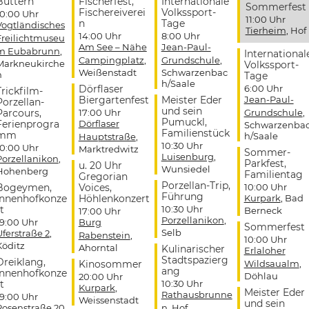
Buttern
Fischerfest,
Internationale
Sommerfest
Fischereiverei
Volkssport-
10:00 Uhr
11:00 Uhr
n
Tage
Vogtländisches
Tierheim
, Hof
14:00 Uhr
8:00 Uhr
Freilichtmuseu
Am See – Nähe
Jean-Paul-
m Eubabrunn
,
International
Campingplatz
,
Grundschule
,
Markneukirche
Volkssport-
Weißenstadt
Schwarzenbac
n
Tage
h/Saale
Dörflaser
6:00 Uhr
Trickfilm-
Biergartenfest
Meister Eder
Jean-Paul-
Porzellan-
und sein
Parcours,
17:00 Uhr
Grundschule
,
Pumuckl,
Ferienprogra
Dörflaser
Schwarzenba
Familienstück
mm
h/Saale
Hauptstraße
,
10:30 Uhr
10:00 Uhr
Marktredwitz
Sommer-
Luisenburg
,
Porzellanikon
,
Parkfest,
u. 20 Uhr
Wunsiedel
Hohenberg
Familientag
Gregorian
Porzellan-Trip,
Bogeymen,
Voices,
10:00 Uhr
Führung
Innenhofkonze
Höhlenkonzert
Kurpark
, Bad
t
10:30 Uhr
Berneck
17:00 Uhr
Porzellanikon
,
19:00 Uhr
Burg
Sommerfest
Selb
Uferstraße 2
,
Rabenstein
,
10:00 Uhr
Köditz
Ahorntal
Kulinarischer
Erlaloher
Stadtspazierg
Dreiklang,
Kinosommer
Wildsaualm
,
ang
Innenhofkonze
Döhlau
20:00 Uhr
t
10:30 Uhr
Kurpark
,
Meister Eder
Rathausbrunne
19:00 Uhr
Weissenstadt
und sein
Rosenstraße 20
,
n
, Hof