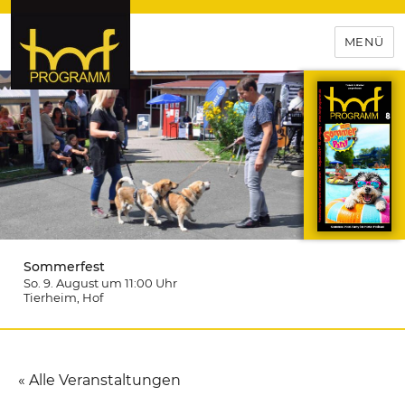
MENÜ
hof-programm – das
Veranstaltungsportal für
Hochfranken
Sommerfest
So. 9. August um 11:00
Uhr
Tierheim
, Hof
« Alle Veranstaltungen