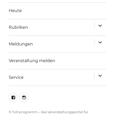
Heute
Unterme
Rubriken
anzeigen
Unterme
Meldungen
anzeigen
Veranstaltung melden
Unterme
Service
anzeigen
facebook
instagram
©
hof-programm – das Veranstaltungsportal für