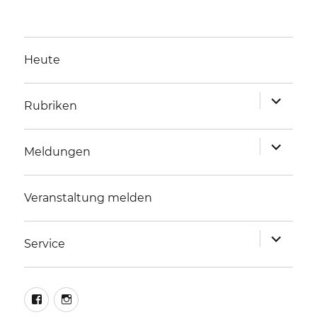
Heute
Unterme
Rubriken
anzeigen
Unterme
Meldungen
anzeigen
Veranstaltung melden
Unterme
Service
anzeigen
facebook
instagram