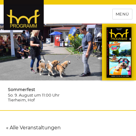
MENÜ
hof-programm – das
Veranstaltungsportal für
Hochfranken
Sommerfest
So. 9. August um 11:00
Uhr
Tierheim
, Hof
« Alle Veranstaltungen