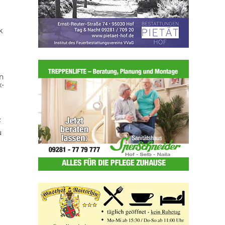
k
n
x-
z
u