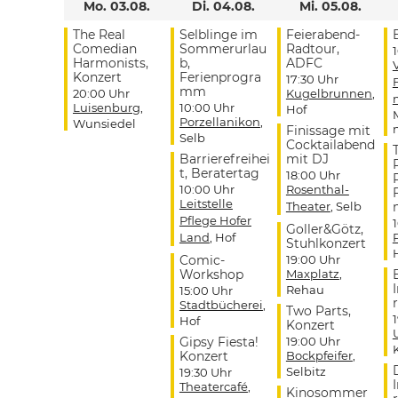
Mo. 03.08.
Di. 04.08.
Mi. 05.08.
The Real
Selblinge im
Feierabend-
Comedian
Sommerurlau
Radtour,
Harmonists,
b,
ADFC
Konzert
Ferienprogra
17:30 Uhr
mm
20:00 Uhr
Kugelbrunnen
,
Luisenburg
,
10:00 Uhr
Hof
Porzellanikon
,
Wunsiedel
Finissage mit
Selb
Cocktailabend
Barrierefreihei
mit DJ
t, Beratertag
18:00 Uhr
10:00 Uhr
Rosenthal-
Leitstelle
Theater
, Selb
Pflege Hofer
Goller&Götz,
Land
, Hof
Stuhlkonzert
Comic-
19:00 Uhr
Workshop
Maxplatz
,
Rehau
15:00 Uhr
r
Stadtbücherei
,
Two Parts,
Hof
Konzert
Gipsy Fiesta!
19:00 Uhr
Konzert
Bockpfeifer
,
Selbitz
19:30 Uhr
Theatercafé
,
Kinosommer