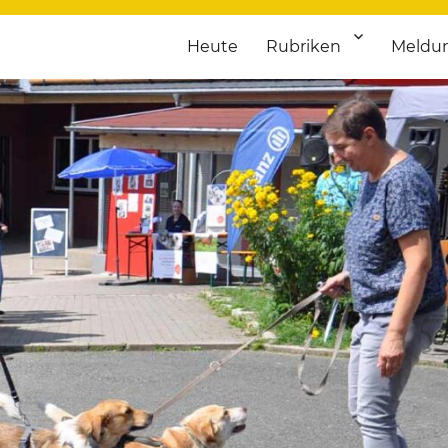
Heute
Rubriken
Meldu
franken. Täglich aktuelle Termine von Kultur bis Sport, von Theater
nstaltungsportal für Hochfran