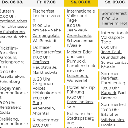
Do. 06.08.
Fr. 07.08.
Sa. 08.08.
So. 09.08.
Buttern
Fischerfest,
Internationale
Sommerfest
Fischereiverei
Volkssport-
10:00 Uhr
11:00 Uhr
n
Tage
Vogtländisches
Tierheim
, Hof
14:00 Uhr
8:00 Uhr
Freilichtmuseu
Am See – Nähe
Jean-Paul-
m Eubabrunn
,
International
Campingplatz
,
Grundschule
,
Markneukirche
Volkssport-
Weißenstadt
Schwarzenbac
n
Tage
h/Saale
Dörflaser
6:00 Uhr
Trickfilm-
Biergartenfest
Meister Eder
Jean-Paul-
Porzellan-
und sein
Parcours,
17:00 Uhr
Grundschule
,
Pumuckl,
Ferienprogra
Dörflaser
Schwarzenba
Familienstück
mm
h/Saale
Hauptstraße
,
10:30 Uhr
10:00 Uhr
Marktredwitz
Sommer-
Luisenburg
,
Porzellanikon
,
Parkfest,
u. 20 Uhr
Wunsiedel
Hohenberg
Familientag
Gregorian
Porzellan-Trip,
Bogeymen,
Voices,
10:00 Uhr
Führung
Innenhofkonze
Höhlenkonzert
Kurpark
, Bad
t
10:30 Uhr
Berneck
17:00 Uhr
Porzellanikon
,
19:00 Uhr
Burg
Sommerfest
Selb
Uferstraße 2
,
Rabenstein
,
10:00 Uhr
Köditz
Ahorntal
Kulinarischer
Erlaloher
Stadtspazierg
Dreiklang,
Kinosommer
Wildsaualm
,
ang
Innenhofkonze
Döhlau
20:00 Uhr
10:30 Uhr