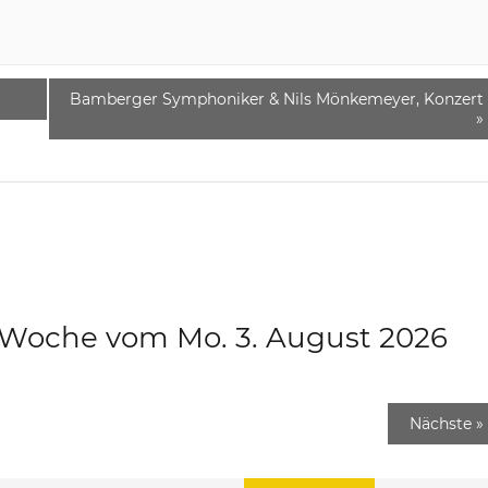
Bamberger Symphoniker & Nils Mönkemeyer, Konzert
»
e Woche vom Mo. 3. August 2026
Nächste
»