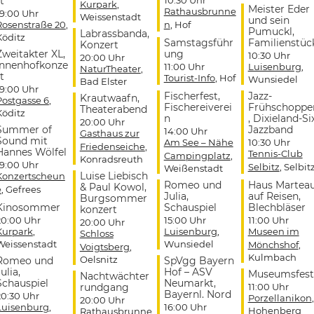
t
Kurpark
,
Meister Eder
Rathausbrunne
19:00 Uhr
Weissenstadt
und sein
Rosenstraße 20
,
n
, Hof
Pumuckl,
Labrassbanda,
Köditz
Samstagsführ
Familienstüc
Konzert
Zweitakter XL,
ung
10:30 Uhr
20:00 Uhr
Innenhofkonze
11:00 Uhr
Luisenburg
,
NaturTheater
,
t
Tourist-Info
, Hof
Wunsiedel
Bad Elster
19:00 Uhr
Fischerfest,
Jazz-
Krautwaafn,
Postgasse 6
,
Fischereiverei
Frühschoppe
Theaterabend
Köditz
n
, Dixieland-Si
20:00 Uhr
Summer of
Jazzband
14:00 Uhr
Gasthaus zur
Sound mit
Am See – Nähe
10:30 Uhr
Friedenseiche
,
Hannes Wölfel
Tennis-Club
Campingplatz
,
Konradsreuth
19:00 Uhr
Selbitz
, Selbit
Weißenstadt
Luise Liebisch
Konzertscheun
Romeo und
Haus Martea
& Paul Kowol,
e
, Gefrees
Julia,
auf Reisen,
Burgsommer
Kinosommer
Schauspiel
Blechbläser
konzert
20:00 Uhr
15:00 Uhr
11:00 Uhr
20:00 Uhr
Kurpark
,
Luisenburg
,
Museen im
Schloss
Weissenstadt
Wunsiedel
Mönchshof
,
Voigtsberg
,
Kulmbach
Oelsnitz
Romeo und
SpVgg Bayern
ulia,
Hof – ASV
Museumsfest
Nachtwächter
Schauspiel
Neumarkt,
rundgang
11:00 Uhr
Bayernl. Nord
20:30 Uhr
Porzellanikon
,
20:00 Uhr
Luisenburg
,
16:00 Uhr
Hohenberg
Rathausbrunne