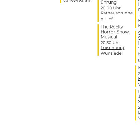
Weissenstadt
ührung
20:00 Uhr
r
Rathausbrunne
n
, Hof
The Rocky
Horror Show,
Musical
20:30 Uhr
Luisenburg
,
Wunsiedel
J