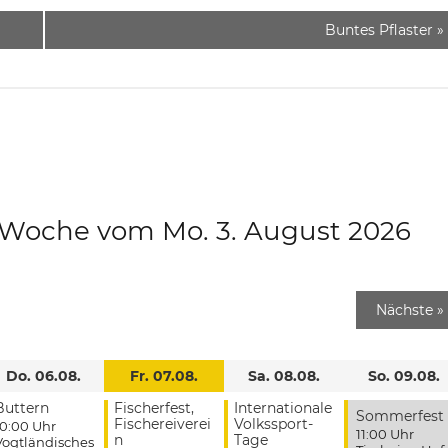
Buntes Pflaster
»
e Woche vom Mo. 3. August 2026
Nächste
»
Do. 06.08.
Fr. 07.08.
Sa. 08.08.
So. 09.08.
Buttern
Fischerfest,
Internationale
Sommerfest
Fischereiverei
Volkssport-
10:00 Uhr
11:00 Uhr
n
Tage
Vogtländisches