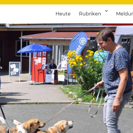
Heute
Rubriken
Meldu
franken. Täglich aktuelle Termine von Kultur bis Sport, von Theater
nstaltungsportal für Hochfran