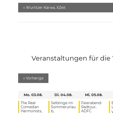
«
Wurlitzer Kärwa, XZeit
Veranstaltungen für di
«
Vorherige
Mo. 03.08.
Di. 04.08.
Mi. 05.08.
The Real
Selblinge im
Feierabend-
Comedian
Sommerurlau
Radtour,
Harmonists,
b,
ADFC