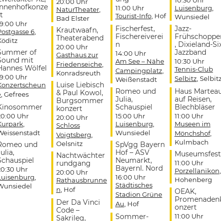
20:00 Uhr
Innenhofkonze
11:00 Uhr
Luisenburg
,
NaturTheater
,
t
Tourist-Info
, Hof
Wunsiedel
Bad Elster
19:00 Uhr
Fischerfest,
Jazz-
Krautwaafn,
Postgasse 6
,
Fischereiverei
Frühschoppe
Theaterabend
Köditz
n
, Dixieland-Si
20:00 Uhr
Summer of
Jazzband
14:00 Uhr
Gasthaus zur
Sound mit
Am See – Nähe
10:30 Uhr
Friedenseiche
,
Hannes Wölfel
Tennis-Club
Campingplatz
,
Konradsreuth
19:00 Uhr
Selbitz
, Selbit
Weißenstadt
Luise Liebisch
Konzertscheun
Romeo und
Haus Martea
& Paul Kowol,
e
, Gefrees
Julia,
auf Reisen,
Burgsommer
Kinosommer
Schauspiel
Blechbläser
konzert
20:00 Uhr
15:00 Uhr
11:00 Uhr
20:00 Uhr
Kurpark
,
Luisenburg
,
Museen im
Schloss
Weissenstadt
Wunsiedel
Mönchshof
,
Voigtsberg
,
Kulmbach
Oelsnitz
Romeo und
SpVgg Bayern
ulia,
Hof – ASV
Museumsfest
Nachtwächter
Schauspiel
Neumarkt,
rundgang
11:00 Uhr
Bayernl. Nord
20:30 Uhr
Porzellanikon
,
20:00 Uhr
Luisenburg
,
16:00 Uhr
Hohenberg
Rathausbrunne
Städtisches
Wunsiedel
n
, Hof
OEAK,
Stadion Grüne
Promenaden
Der Da Vinci
Au
, Hof
onzert
Code –
Sommer-
11:00 Uhr
Sakrileg,