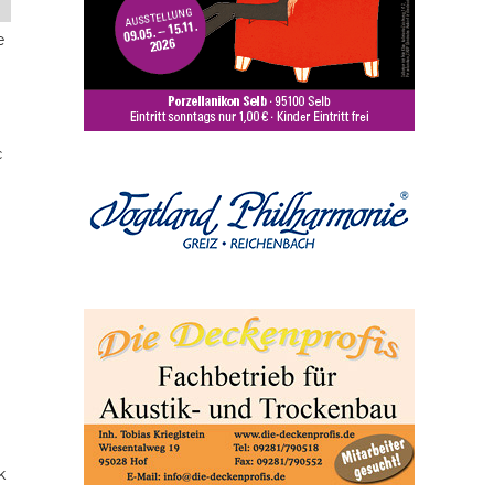
e
c
k