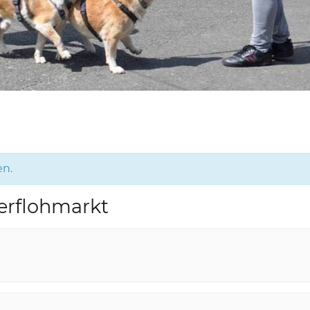
en.
erflohmarkt