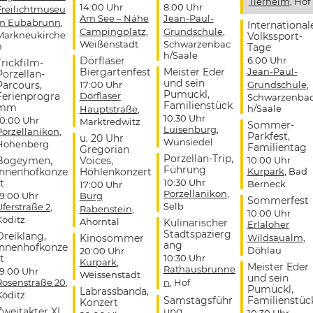
Tierheim
, Hof
14:00 Uhr
8:00 Uhr
Freilichtmuseu
Am See – Nähe
Jean-Paul-
m Eubabrunn
,
International
Campingplatz
,
Grundschule
,
Markneukirche
Volkssport-
Weißenstadt
Schwarzenbac
n
Tage
h/Saale
Dörflaser
6:00 Uhr
Trickfilm-
Biergartenfest
Meister Eder
Jean-Paul-
Porzellan-
und sein
Parcours,
17:00 Uhr
Grundschule
,
Pumuckl,
Ferienprogra
Dörflaser
Schwarzenba
Familienstück
mm
h/Saale
Hauptstraße
,
10:30 Uhr
10:00 Uhr
Marktredwitz
Sommer-
Luisenburg
,
Porzellanikon
,
Parkfest,
u. 20 Uhr
Wunsiedel
Hohenberg
Familientag
Gregorian
Porzellan-Trip,
Bogeymen,
Voices,
10:00 Uhr
Führung
Innenhofkonze
Höhlenkonzert
Kurpark
, Bad
t
10:30 Uhr
Berneck
17:00 Uhr
Porzellanikon
,
19:00 Uhr
Burg
Sommerfest
Selb
Uferstraße 2
,
Rabenstein
,
10:00 Uhr
Köditz
Ahorntal
Kulinarischer
Erlaloher
Stadtspazierg
Dreiklang,
Kinosommer
Wildsaualm
,
ang
Innenhofkonze
Döhlau
20:00 Uhr
t
10:30 Uhr
Kurpark
,
Meister Eder
Rathausbrunne
19:00 Uhr
Weissenstadt
und sein
Rosenstraße 20
,
n
, Hof
Pumuckl,
Labrassbanda,
Köditz
Samstagsführ
Familienstüc
Konzert
Zweitakter XL,
ung
10:30 Uhr