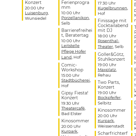
Konzert
Ferienprogra
17:30 Uhr
mm
20:00 Uhr
Kugelbrunnen
,
Luisenburg
,
10:00 Uhr
Hof
Porzellanikon
,
Wunsiedel
Finissage mit
Selb
Cocktailabend
Barrierefreihei
mit DJ
t, Beratertag
18:00 Uhr
10:00 Uhr
Rosenthal-
Leitstelle
Theater
, Selb
Pflege Hofer
Goller&Götz,
Land
, Hof
Stuhlkonzert
Comic-
19:00 Uhr
Workshop
Maxplatz
,
Rehau
15:00 Uhr
r
Stadtbücherei
,
Two Parts,
Hof
Konzert
Gipsy Fiesta!
19:00 Uhr
Konzert
Bockpfeifer
,
Selbitz
19:30 Uhr
Theatercafé
,
Kinosommer
r
Bad Elster
20:00 Uhr
Kinosommer
Kurpark
,
Weissenstadt
20:00 Uhr
Kurpark
,
Scharfrichterf