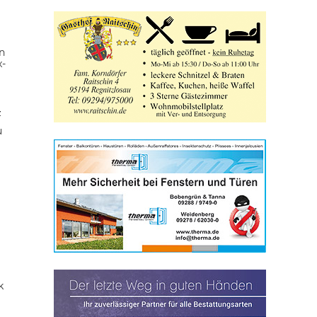
n
x-
z
u
k