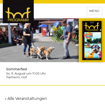
MENÜ
hof-programm – das
Veranstaltungsportal für
Hochfranken
Sommerfest
So. 9. August um 11:00
Uhr
Tierheim
, Hof
« Alle Veranstaltungen