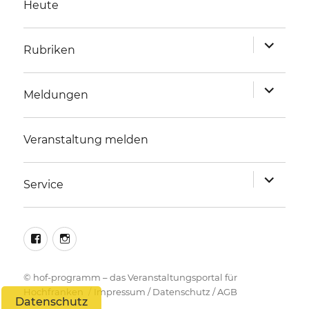
Heute
Unterme
Rubriken
anzeigen
Unterme
Meldungen
anzeigen
Veranstaltung melden
Unterme
Service
anzeigen
facebook
instagram
©
hof-programm – das Veranstaltungsportal für
Hochfranken
Impressum
/
Datenschutz
/
AGB
Datenschutz