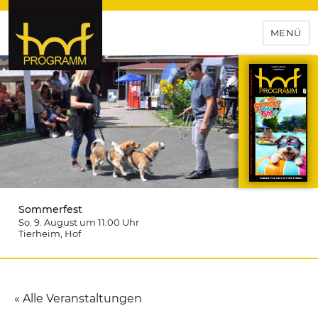
MENÜ
hof-programm – das
Veranstaltungsportal für
Hochfranken
Sommerfest
So. 9. August um 11:00
Uhr
Tierheim
, Hof
« Alle Veranstaltungen