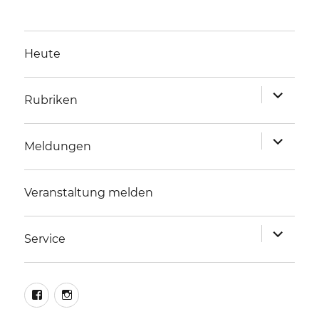
Heute
Unterme
Rubriken
anzeigen
Unterme
Meldungen
anzeigen
Veranstaltung melden
Unterme
Service
anzeigen
facebook
instagram