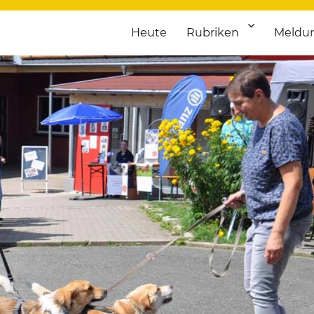
Heute
Rubriken
Meldu
franken. Täglich aktuelle Termine von Kultur bis Sport, von Theater
nstaltungsportal für Hochfran