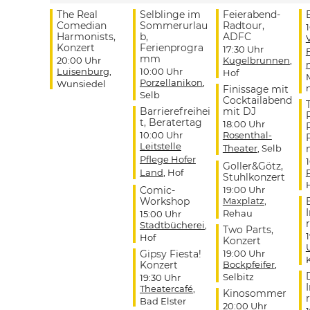
The Real
Selblinge im
Feierabend-
Comedian
Sommerurlau
Radtour,
Harmonists,
b,
ADFC
Konzert
Ferienprogra
17:30 Uhr
mm
20:00 Uhr
Kugelbrunnen
,
Luisenburg
,
10:00 Uhr
Hof
Porzellanikon
,
Wunsiedel
Finissage mit
Selb
Cocktailabend
Barrierefreihei
mit DJ
t, Beratertag
18:00 Uhr
10:00 Uhr
Rosenthal-
Leitstelle
Theater
, Selb
Pflege Hofer
Goller&Götz,
Land
, Hof
Stuhlkonzert
Comic-
19:00 Uhr
Workshop
Maxplatz
,
Rehau
15:00 Uhr
r
Stadtbücherei
,
Two Parts,
Hof
Konzert
Gipsy Fiesta!
19:00 Uhr
Konzert
Bockpfeifer
,
Selbitz
19:30 Uhr
Theatercafé
,
Kinosommer
r
Bad Elster
20:00 Uhr