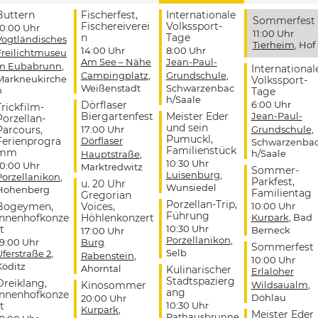
Buttern
Fischerfest,
Internationale
Sommerfest
Fischereiverei
Volkssport-
10:00 Uhr
11:00 Uhr
n
Tage
Vogtländisches
Tierheim
, Hof
14:00 Uhr
8:00 Uhr
Freilichtmuseu
Am See – Nähe
Jean-Paul-
m Eubabrunn
,
International
Campingplatz
,
Grundschule
,
Markneukirche
Volkssport-
Weißenstadt
Schwarzenbac
n
Tage
h/Saale
Dörflaser
6:00 Uhr
Trickfilm-
Biergartenfest
Meister Eder
Jean-Paul-
Porzellan-
und sein
Parcours,
17:00 Uhr
Grundschule
,
Pumuckl,
Ferienprogra
Dörflaser
Schwarzenba
Familienstück
mm
h/Saale
Hauptstraße
,
10:30 Uhr
10:00 Uhr
Marktredwitz
Sommer-
Luisenburg
,
Porzellanikon
,
Parkfest,
u. 20 Uhr
Wunsiedel
Hohenberg
Familientag
Gregorian
Porzellan-Trip,
Bogeymen,
Voices,
10:00 Uhr
Führung
Innenhofkonze
Höhlenkonzert
Kurpark
, Bad
t
10:30 Uhr
Berneck
17:00 Uhr
Porzellanikon
,
19:00 Uhr
Burg
Sommerfest
Selb
Uferstraße 2
,
Rabenstein
,
10:00 Uhr
Köditz
Ahorntal
Kulinarischer
Erlaloher
Stadtspazierg
Dreiklang,
Kinosommer
Wildsaualm
,
ang
Innenhofkonze
Döhlau
20:00 Uhr
t
10:30 Uhr
Kurpark
,
Meister Eder
Rathausbrunne