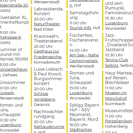
19:00 Uhr
Weissenstadt
und sein
Rosenstraße 20
,
n
, Hof
Pumuckl,
Labrassbanda,
Köditz
Samstagsführ
Familienstüc
Konzert
Zweitakter XL,
ung
10:30 Uhr
20:00 Uhr
Innenhofkonze
11:00 Uhr
Luisenburg
,
NaturTheater
,
t
Tourist-Info
, Hof
Wunsiedel
Bad Elster
19:00 Uhr
Fischerfest,
Jazz-
Krautwaafn,
Postgasse 6
,
Fischereiverei
Frühschoppe
Theaterabend
Köditz
n
, Dixieland-Si
20:00 Uhr
Summer of
Jazzband
14:00 Uhr
Gasthaus zur
Sound mit
Am See – Nähe
10:30 Uhr
Friedenseiche
,
Hannes Wölfel
Tennis-Club
Campingplatz
,
Konradsreuth
19:00 Uhr
Selbitz
, Selbit
Weißenstadt
Luise Liebisch
Konzertscheun
Romeo und
Haus Martea
& Paul Kowol,
e
, Gefrees
Julia,
auf Reisen,
Burgsommer
Kinosommer
Schauspiel
Blechbläser
konzert
20:00 Uhr
15:00 Uhr
11:00 Uhr
20:00 Uhr
Kurpark
,
Luisenburg
,
Museen im
Schloss
Weissenstadt
Wunsiedel
Mönchshof
,
Voigtsberg
,
Kulmbach
Oelsnitz
Romeo und
SpVgg Bayern
ulia,
Hof – ASV
Museumsfest
Nachtwächter
Schauspiel
Neumarkt,
rundgang
11:00 Uhr
Bayernl. Nord
20:30 Uhr
Porzellanikon
,
20:00 Uhr
Luisenburg
,
16:00 Uhr
Hohenberg
Rathausbrunne
Städtisches
Wunsiedel
n
, Hof