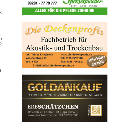
k
n
x-
z
u