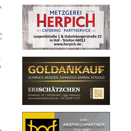
k
n
x-
z
u
k