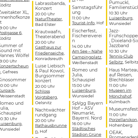
Pumuckl,
Labrassbanda,
Köditz
Samstagsführ
Familienstüc
Konzert
Zweitakter XL,
ung
10:30 Uhr
20:00 Uhr
Innenhofkonze
11:00 Uhr
Luisenburg
,
NaturTheater
,
t
Tourist-Info
, Hof
Wunsiedel
Bad Elster
19:00 Uhr
Fischerfest,
Jazz-
Krautwaafn,
Postgasse 6
,
Fischereiverei
Frühschoppe
Theaterabend
Köditz
n
, Dixieland-Si
20:00 Uhr
Summer of
Jazzband
14:00 Uhr
Gasthaus zur
Sound mit
Am See – Nähe
10:30 Uhr
Friedenseiche
,
Hannes Wölfel
Tennis-Club
Campingplatz
,
Konradsreuth
19:00 Uhr
Selbitz
, Selbit
Weißenstadt
Luise Liebisch
Konzertscheun
Romeo und
Haus Martea
& Paul Kowol,
e
, Gefrees
Julia,
auf Reisen,
Burgsommer
Kinosommer
Schauspiel
Blechbläser
konzert
20:00 Uhr
15:00 Uhr
11:00 Uhr
20:00 Uhr
Kurpark
,
Luisenburg
,
Museen im
Schloss
Weissenstadt
Wunsiedel
Mönchshof
,
Voigtsberg
,
Kulmbach
Oelsnitz
Romeo und
SpVgg Bayern
ulia,
Hof – ASV
Museumsfest
Nachtwächter
Schauspiel
Neumarkt,
rundgang
11:00 Uhr
Bayernl. Nord
20:30 Uhr
Porzellanikon
,
20:00 Uhr
Luisenburg
,
16:00 Uhr
Hohenberg
Rathausbrunne
Städtisches
Wunsiedel
n
, Hof
OEAK,
Stadion Grüne
Promenaden