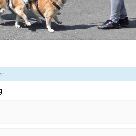
en.
g