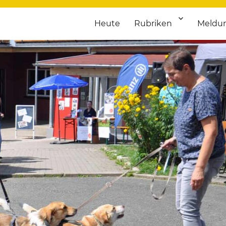
Heute
Rubriken
Meldu
franken. Täglich aktuelle Termine von Kultur bis Sport, von Theater
nstaltungsportal für Hochfran