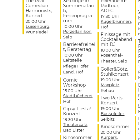
The Real
Selblinge im
Feierabend-
Comedian
Sommerurlau
Radtour,
Harmonists,
b,
ADFC
Konzert
Ferienprogra
17:30 Uhr
mm
20:00 Uhr
Kugelbrunnen
,
Luisenburg
,
10:00 Uhr
Hof
Porzellanikon
,
Wunsiedel
Finissage mit
Selb
Cocktailabend
Barrierefreihei
mit DJ
t, Beratertag
18:00 Uhr
10:00 Uhr
Rosenthal-
Leitstelle
Theater
, Selb
Pflege Hofer
Goller&Götz,
Land
, Hof
Stuhlkonzert
Comic-
19:00 Uhr
Workshop
Maxplatz
,
Rehau
15:00 Uhr
r
Stadtbücherei
,
Two Parts,
Hof
Konzert
Gipsy Fiesta!
19:00 Uhr
Konzert
Bockpfeifer
,
Selbitz
19:30 Uhr
Theatercafé
,
Kinosommer
r
Bad Elster
20:00 Uhr
Kinosommer
Kurpark
,