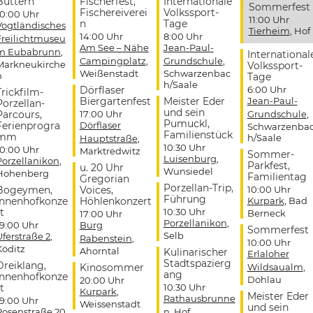
Buttern
Fischerfest,
Internationale
Sommerfest
Fischereiverei
Volkssport-
10:00 Uhr
11:00 Uhr
n
Tage
Vogtländisches
Tierheim
, Hof
14:00 Uhr
8:00 Uhr
Freilichtmuseu
Am See – Nähe
Jean-Paul-
m Eubabrunn
,
International
Campingplatz
,
Grundschule
,
Markneukirche
Volkssport-
Weißenstadt
Schwarzenbac
n
Tage
h/Saale
Dörflaser
6:00 Uhr
Trickfilm-
Biergartenfest
Meister Eder
Jean-Paul-
Porzellan-
und sein
Parcours,
17:00 Uhr
Grundschule
,
Pumuckl,
Ferienprogra
Dörflaser
Schwarzenba
Familienstück
mm
h/Saale
Hauptstraße
,
10:30 Uhr
10:00 Uhr
Marktredwitz
Sommer-
Luisenburg
,
Porzellanikon
,
Parkfest,
u. 20 Uhr
Wunsiedel
Hohenberg
Familientag
Gregorian
Porzellan-Trip,
Bogeymen,
Voices,
10:00 Uhr
Führung
Innenhofkonze
Höhlenkonzert
Kurpark
, Bad
t
10:30 Uhr
Berneck
17:00 Uhr
Porzellanikon
,
19:00 Uhr
Burg
Sommerfest
Selb
Uferstraße 2
,
Rabenstein
,
10:00 Uhr
Köditz
Ahorntal
Kulinarischer
Erlaloher
Stadtspazierg
Dreiklang,
Kinosommer
Wildsaualm
,
ang
Innenhofkonze
Döhlau
20:00 Uhr
t
10:30 Uhr
Kurpark
,
Meister Eder
Rathausbrunne
19:00 Uhr
Weissenstadt
und sein
Rosenstraße 20
,
n
, Hof