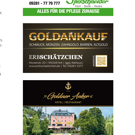
k
n
x-
z
u