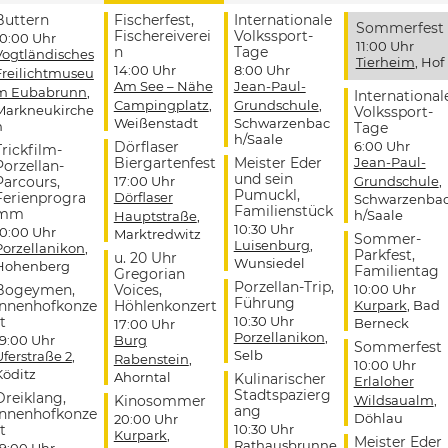
Buttern
Fischerfest,
Internationale
Sommerfest
Fischereiverei
Volkssport-
10:00 Uhr
11:00 Uhr
n
Tage
Vogtländisches
Tierheim
, Hof
14:00 Uhr
8:00 Uhr
Freilichtmuseu
Am See – Nähe
Jean-Paul-
m Eubabrunn
,
International
Campingplatz
,
Grundschule
,
Markneukirche
Volkssport-
Weißenstadt
Schwarzenbac
n
Tage
h/Saale
Dörflaser
6:00 Uhr
Trickfilm-
Biergartenfest
Meister Eder
Jean-Paul-
Porzellan-
und sein
Parcours,
17:00 Uhr
Grundschule
,
Pumuckl,
Ferienprogra
Dörflaser
Schwarzenba
Familienstück
mm
h/Saale
Hauptstraße
,
10:30 Uhr
10:00 Uhr
Marktredwitz
Sommer-
Luisenburg
,
Porzellanikon
,
Parkfest,
u. 20 Uhr
Wunsiedel
Hohenberg
Familientag
Gregorian
Porzellan-Trip,
Bogeymen,
Voices,
10:00 Uhr
Führung
Innenhofkonze
Höhlenkonzert
Kurpark
, Bad
t
10:30 Uhr
Berneck
17:00 Uhr
Porzellanikon
,
19:00 Uhr
Burg
Sommerfest
Selb
Uferstraße 2
,
Rabenstein
,
10:00 Uhr
Köditz
Ahorntal
Kulinarischer
Erlaloher
Stadtspazierg
Dreiklang,
Kinosommer
Wildsaualm
,
ang
Innenhofkonze
Döhlau
20:00 Uhr
t
10:30 Uhr
Kurpark
,
Meister Eder
Rathausbrunne
19:00 Uhr