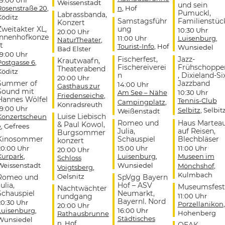
Weissenstadt
und sein
Rosenstraße 20
,
n
, Hof
Pumuckl,
Labrassbanda,
Köditz
Samstagsführ
Familienstüc
Konzert
Zweitakter XL,
ung
10:30 Uhr
20:00 Uhr
Innenhofkonze
11:00 Uhr
Luisenburg
,
NaturTheater
,
t
Tourist-Info
, Hof
Wunsiedel
Bad Elster
19:00 Uhr
Fischerfest,
Jazz-
Krautwaafn,
Postgasse 6
,
Fischereiverei
Frühschoppe
Theaterabend
Köditz
n
, Dixieland-Si
20:00 Uhr
Summer of
Jazzband
14:00 Uhr
Gasthaus zur
Sound mit
Am See – Nähe
10:30 Uhr
Friedenseiche
,
Hannes Wölfel
Tennis-Club
Campingplatz
,
Konradsreuth
19:00 Uhr
Selbitz
, Selbit
Weißenstadt
Luise Liebisch
Konzertscheun
Romeo und
Haus Martea
& Paul Kowol,
e
, Gefrees
Julia,
auf Reisen,
Burgsommer
Kinosommer
Schauspiel
Blechbläser
konzert
20:00 Uhr
15:00 Uhr
11:00 Uhr
20:00 Uhr
Kurpark
,
Luisenburg
,
Museen im
Schloss
Weissenstadt
Wunsiedel
Mönchshof
,
Voigtsberg
,
Kulmbach
Oelsnitz
Romeo und
SpVgg Bayern
ulia,
Hof – ASV
Museumsfest
Nachtwächter
Schauspiel
Neumarkt,
rundgang
11:00 Uhr
Bayernl. Nord
20:30 Uhr
Porzellanikon
,
20:00 Uhr
Luisenburg
,
16:00 Uhr
Hohenberg
Rathausbrunne
Städtisches
Wunsiedel
n
, Hof
OEAK,