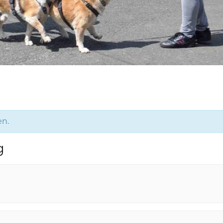
en.
g