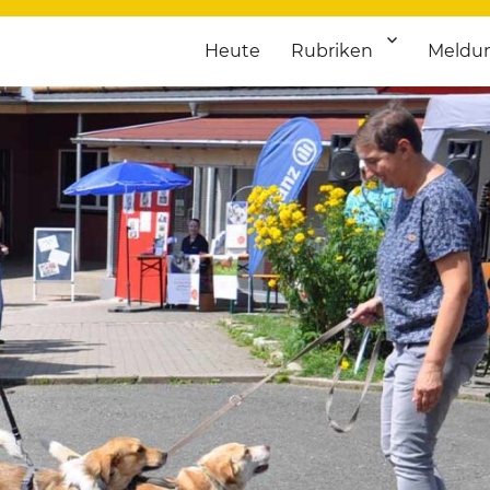
Heute
Rubriken
Meldu
franken. Täglich aktuelle Termine von Kultur bis Sport, von Theater
nstaltungsportal für Hochfran