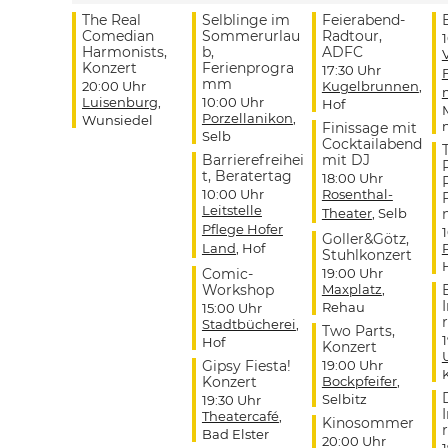
The Real
Selblinge im
Feierabend-
Comedian
Sommerurlau
Radtour,
Harmonists,
b,
ADFC
Konzert
Ferienprogra
17:30 Uhr
mm
20:00 Uhr
Kugelbrunnen
,
Luisenburg
,
10:00 Uhr
Hof
Porzellanikon
,
Wunsiedel
Finissage mit
Selb
Cocktailabend
Barrierefreihei
mit DJ
t, Beratertag
18:00 Uhr
10:00 Uhr
Rosenthal-
Leitstelle
Theater
, Selb
Pflege Hofer
Goller&Götz,
Land
, Hof
Stuhlkonzert
Comic-
19:00 Uhr
Workshop
Maxplatz
,
Rehau
15:00 Uhr
r
Stadtbücherei
,
Two Parts,
Hof
Konzert
Gipsy Fiesta!
19:00 Uhr
Konzert
Bockpfeifer
,
Selbitz
19:30 Uhr
Theatercafé
,
Kinosommer
r
Bad Elster
20:00 Uhr