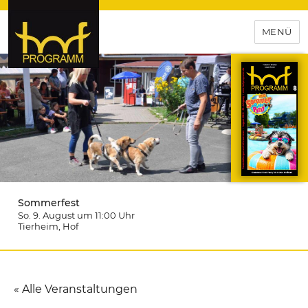
MENÜ
hof-programm – das
Veranstaltungsportal für
Hochfranken
Sommerfest
So. 9. August um 11:00
Uhr
Tierheim
, Hof
« Alle Veranstaltungen