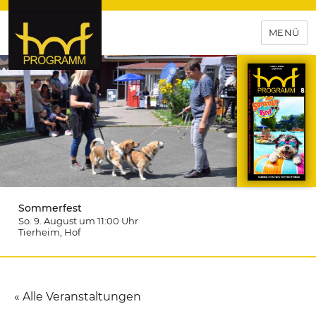
MENÜ
hof-programm – das
Veranstaltungsportal für
Hochfranken
Sommerfest
So. 9. August um 11:00
Uhr
Tierheim
, Hof
« Alle Veranstaltungen