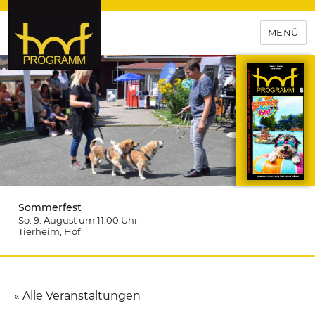
MENÜ
hof-programm – das
Veranstaltungsportal für
Hochfranken
Sommerfest
So. 9. August um 11:00
Uhr
Tierheim
, Hof
« Alle Veranstaltungen