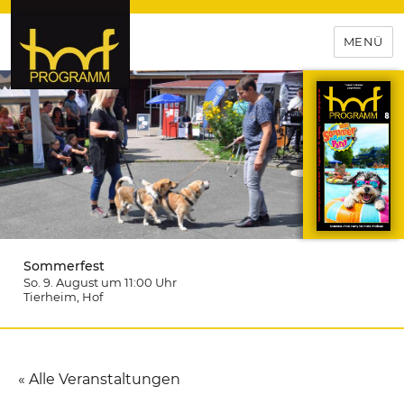
MENÜ
hof-programm – das
Veranstaltungsportal für
Hochfranken
Sommerfest
So. 9. August um 11:00
Uhr
Tierheim
, Hof
« Alle Veranstaltungen