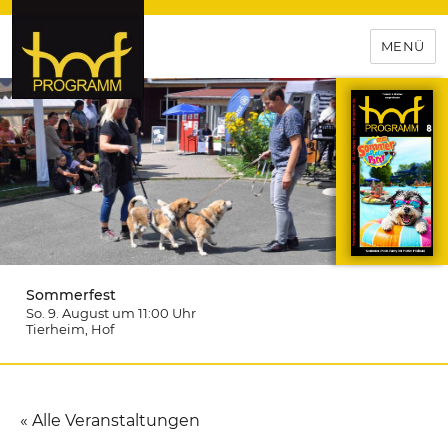
MENÜ
hof-programm – das
Veranstaltungsportal für
Hochfranken
Sommerfest
So. 9. August um 11:00
Uhr
Tierheim
, Hof
« Alle Veranstaltungen