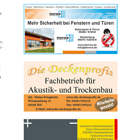
k
n
x-
z
u