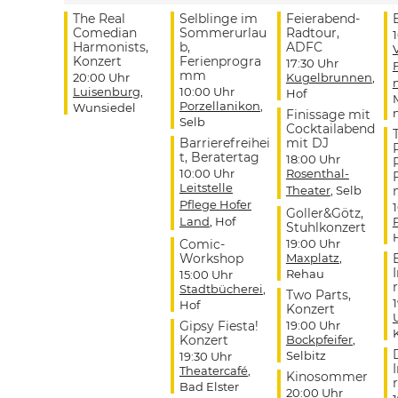
The Real
Selblinge im
Feierabend-
Comedian
Sommerurlau
Radtour,
Harmonists,
b,
ADFC
Konzert
Ferienprogra
17:30 Uhr
mm
20:00 Uhr
Kugelbrunnen
,
Luisenburg
,
10:00 Uhr
Hof
Porzellanikon
,
Wunsiedel
Finissage mit
Selb
Cocktailabend
Barrierefreihei
mit DJ
t, Beratertag
18:00 Uhr
10:00 Uhr
Rosenthal-
Leitstelle
Theater
, Selb
Pflege Hofer
Goller&Götz,
Land
, Hof
Stuhlkonzert
Comic-
19:00 Uhr
Workshop
Maxplatz
,
Rehau
15:00 Uhr
r
Stadtbücherei
,
Two Parts,
Hof
Konzert
Gipsy Fiesta!
19:00 Uhr
Konzert
Bockpfeifer
,
Selbitz
19:30 Uhr
Theatercafé
,
Kinosommer
r
Bad Elster
20:00 Uhr