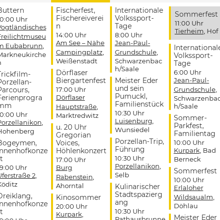
Buttern
Fischerfest,
Internationale
Sommerfest
Fischereiverei
Volkssport-
10:00 Uhr
11:00 Uhr
n
Tage
Vogtländisches
Tierheim
, Hof
14:00 Uhr
8:00 Uhr
Freilichtmuseu
Am See – Nähe
Jean-Paul-
m Eubabrunn
,
International
Campingplatz
,
Grundschule
,
Markneukirche
Volkssport-
Weißenstadt
Schwarzenbac
n
Tage
h/Saale
Dörflaser
6:00 Uhr
Trickfilm-
Biergartenfest
Meister Eder
Jean-Paul-
Porzellan-
und sein
Parcours,
17:00 Uhr
Grundschule
,
Pumuckl,
Ferienprogra
Dörflaser
Schwarzenba
Familienstück
mm
h/Saale
Hauptstraße
,
10:30 Uhr
10:00 Uhr
Marktredwitz
Sommer-
Luisenburg
,
Porzellanikon
,
Parkfest,
u. 20 Uhr
Wunsiedel
Hohenberg
Familientag
Gregorian
Porzellan-Trip,
Bogeymen,
Voices,
10:00 Uhr
Führung
Innenhofkonze
Höhlenkonzert
Kurpark
, Bad
t
10:30 Uhr
Berneck
17:00 Uhr
Porzellanikon
,
19:00 Uhr
Burg
Sommerfest
Selb
Uferstraße 2
,
Rabenstein
,
10:00 Uhr
Köditz
Ahorntal
Kulinarischer
Erlaloher
Stadtspazierg
Dreiklang,
Kinosommer
Wildsaualm
,
ang
Innenhofkonze
Döhlau
20:00 Uhr
t
10:30 Uhr
Kurpark
,
Meister Eder
Rathausbrunne