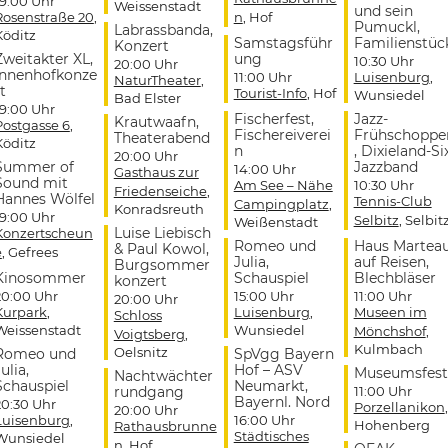
19:00 Uhr
Weissenstadt
und sein
Rosenstraße 20
,
n
, Hof
Pumuckl,
Labrassbanda,
Köditz
Samstagsführ
Familienstüc
Konzert
Zweitakter XL,
ung
10:30 Uhr
20:00 Uhr
Innenhofkonze
11:00 Uhr
Luisenburg
,
NaturTheater
,
t
Tourist-Info
, Hof
Wunsiedel
Bad Elster
19:00 Uhr
Fischerfest,
Jazz-
Krautwaafn,
Postgasse 6
,
Fischereiverei
Frühschoppe
Theaterabend
Köditz
n
, Dixieland-Si
20:00 Uhr
Summer of
Jazzband
14:00 Uhr
Gasthaus zur
Sound mit
Am See – Nähe
10:30 Uhr
Friedenseiche
,
Hannes Wölfel
Tennis-Club
Campingplatz
,
Konradsreuth
19:00 Uhr
Selbitz
, Selbit
Weißenstadt
Luise Liebisch
Konzertscheun
Romeo und
Haus Martea
& Paul Kowol,
e
, Gefrees
Julia,
auf Reisen,
Burgsommer
Kinosommer
Schauspiel
Blechbläser
konzert
20:00 Uhr
15:00 Uhr
11:00 Uhr
20:00 Uhr
Kurpark
,
Luisenburg
,
Museen im
Schloss
Weissenstadt
Wunsiedel
Mönchshof
,
Voigtsberg
,
Kulmbach
Oelsnitz
Romeo und
SpVgg Bayern
ulia,
Hof – ASV
Museumsfest
Nachtwächter
Schauspiel
Neumarkt,
rundgang
11:00 Uhr
Bayernl. Nord
20:30 Uhr
Porzellanikon
,
20:00 Uhr
Luisenburg
,
16:00 Uhr
Hohenberg
Rathausbrunne
Städtisches
Wunsiedel
n
, Hof