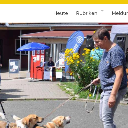
Heute
Rubriken
Meldu
franken. Täglich aktuelle Termine von Kultur bis Sport, von Theater
nstaltungsportal für Hochfran