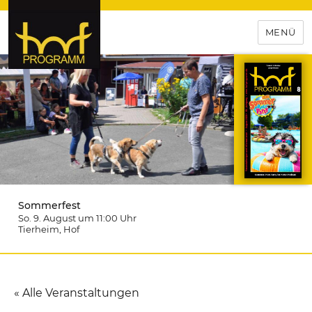
MENÜ
hof-programm – das
Veranstaltungsportal für
Hochfranken
Sommerfest
So. 9. August um 11:00
Uhr
Tierheim
, Hof
« Alle Veranstaltungen