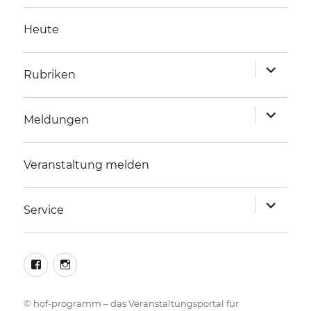
Heute
Unterme
Rubriken
anzeigen
Unterme
Meldungen
anzeigen
Veranstaltung melden
Unterme
Service
anzeigen
facebook
instagram
©
hof-programm – das Veranstaltungsportal für