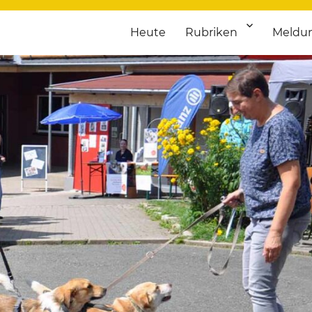
Heute
Rubriken
Meldu
franken. Täglich aktuelle Termine von Kultur bis Sport, von Theater
nstaltungsportal für Hochfran