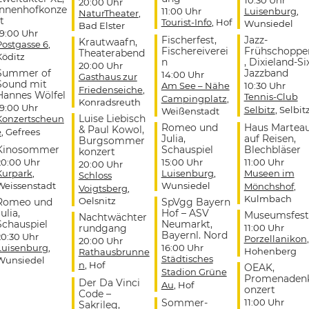
20:00 Uhr
Innenhofkonze
11:00 Uhr
Luisenburg
,
NaturTheater
,
t
Tourist-Info
, Hof
Wunsiedel
Bad Elster
19:00 Uhr
Fischerfest,
Jazz-
Krautwaafn,
Postgasse 6
,
Fischereiverei
Frühschoppe
Theaterabend
Köditz
n
, Dixieland-Si
20:00 Uhr
Summer of
Jazzband
14:00 Uhr
Gasthaus zur
Sound mit
Am See – Nähe
10:30 Uhr
Friedenseiche
,
Hannes Wölfel
Tennis-Club
Campingplatz
,
Konradsreuth
19:00 Uhr
Selbitz
, Selbit
Weißenstadt
Luise Liebisch
Konzertscheun
Romeo und
Haus Martea
& Paul Kowol,
e
, Gefrees
Julia,
auf Reisen,
Burgsommer
Kinosommer
Schauspiel
Blechbläser
konzert
20:00 Uhr
15:00 Uhr
11:00 Uhr
20:00 Uhr
Kurpark
,
Luisenburg
,
Museen im
Schloss
Weissenstadt
Wunsiedel
Mönchshof
,
Voigtsberg
,
Kulmbach
Oelsnitz
Romeo und
SpVgg Bayern
ulia,
Hof – ASV
Museumsfest
Nachtwächter
Schauspiel
Neumarkt,
rundgang
11:00 Uhr
Bayernl. Nord
20:30 Uhr
Porzellanikon
,
20:00 Uhr
Luisenburg
,
16:00 Uhr
Hohenberg
Rathausbrunne
Städtisches
Wunsiedel
n
, Hof
OEAK,
Stadion Grüne
Promenaden
Der Da Vinci
Au
, Hof
onzert
Code –
Sommer-
11:00 Uhr
Sakrileg,