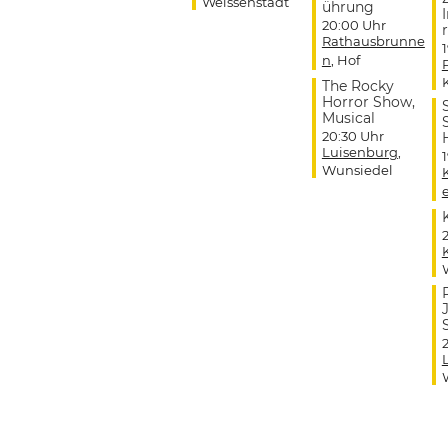
Weissenstadt
ührung
20:00 Uhr
r
Rathausbrunne
n
, Hof
The Rocky
Horror Show,
Musical
20:30 Uhr
Luisenburg
,
Wunsiedel
J