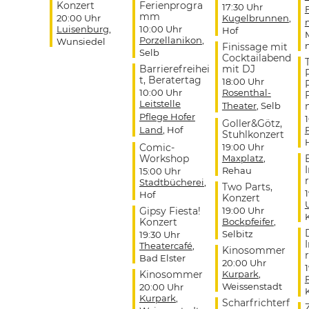
Konzert
Ferienprogra
17:30 Uhr
mm
20:00 Uhr
Kugelbrunnen
,
Luisenburg
,
10:00 Uhr
Hof
Porzellanikon
,
Wunsiedel
Finissage mit
Selb
Cocktailabend
Barrierefreihei
mit DJ
t, Beratertag
18:00 Uhr
10:00 Uhr
Rosenthal-
Leitstelle
Theater
, Selb
Pflege Hofer
Goller&Götz,
Land
, Hof
Stuhlkonzert
Comic-
19:00 Uhr
Workshop
Maxplatz
,
Rehau
15:00 Uhr
r
Stadtbücherei
,
Two Parts,
Hof
Konzert
Gipsy Fiesta!
19:00 Uhr
Konzert
Bockpfeifer
,
Selbitz
19:30 Uhr
Theatercafé
,
Kinosommer
r
Bad Elster
20:00 Uhr
Kinosommer
Kurpark
,
Weissenstadt
20:00 Uhr
Kurpark
,
Scharfrichterf