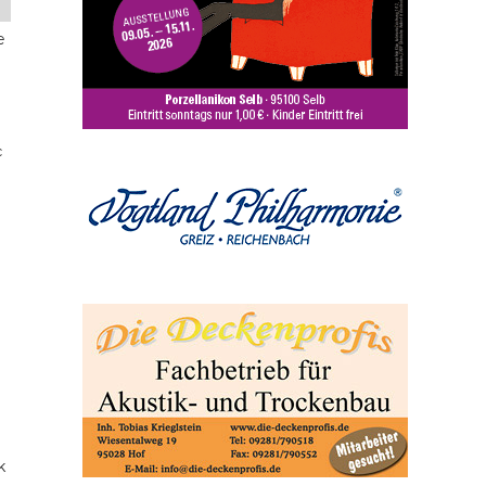
e
c
k