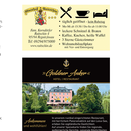
n
x-
z
u
k