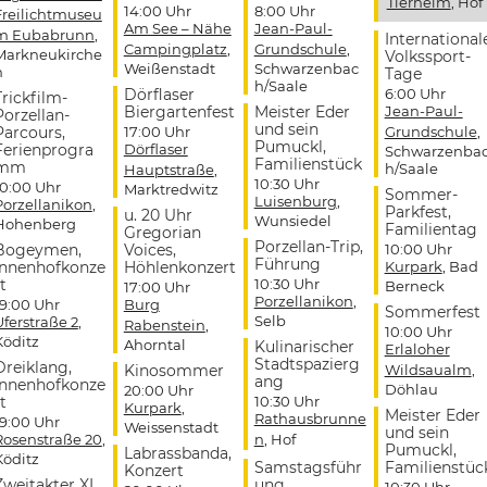
Tierheim
, Hof
14:00 Uhr
8:00 Uhr
Freilichtmuseu
Am See – Nähe
Jean-Paul-
m Eubabrunn
,
International
Campingplatz
,
Grundschule
,
Markneukirche
Volkssport-
Weißenstadt
Schwarzenbac
n
Tage
h/Saale
Dörflaser
6:00 Uhr
Trickfilm-
Biergartenfest
Meister Eder
Jean-Paul-
Porzellan-
und sein
Parcours,
17:00 Uhr
Grundschule
,
Pumuckl,
Ferienprogra
Dörflaser
Schwarzenba
Familienstück
mm
h/Saale
Hauptstraße
,
10:30 Uhr
10:00 Uhr
Marktredwitz
Sommer-
Luisenburg
,
Porzellanikon
,
Parkfest,
u. 20 Uhr
Wunsiedel
Hohenberg
Familientag
Gregorian
Porzellan-Trip,
Bogeymen,
Voices,
10:00 Uhr
Führung
Innenhofkonze
Höhlenkonzert
Kurpark
, Bad
t
10:30 Uhr
Berneck
17:00 Uhr
Porzellanikon
,
19:00 Uhr
Burg
Sommerfest
Selb
Uferstraße 2
,
Rabenstein
,
10:00 Uhr
Köditz
Ahorntal
Kulinarischer
Erlaloher
Stadtspazierg
Dreiklang,
Kinosommer
Wildsaualm
,
ang
Innenhofkonze
Döhlau
20:00 Uhr
t
10:30 Uhr
Kurpark
,
Meister Eder
Rathausbrunne
19:00 Uhr
Weissenstadt
und sein
Rosenstraße 20
,
n
, Hof
Pumuckl,
Labrassbanda,
Köditz
Samstagsführ
Familienstüc
Konzert
Zweitakter XL,
ung
10:30 Uhr