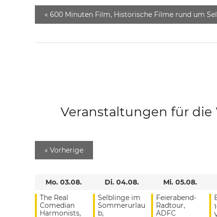
«
600 Minuten Film, Historische Filme rund um Se
Veranstaltungen für di
«
Vorherige
Mo. 03.08.
Di. 04.08.
Mi. 05.08.
The Real
Selblinge im
Feierabend-
Comedian
Sommerurlau
Radtour,
Harmonists,
b,
ADFC