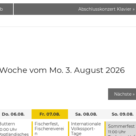
lb
Abschlusskonzert Klavier
»
e Woche vom Mo. 3. August 2026
Nächste
»
Do. 06.08.
Fr. 07.08.
Sa. 08.08.
So. 09.08.
Buttern
Fischerfest,
Internationale
Sommerfest
Fischereiverei
Volkssport-
10:00 Uhr
11:00 Uhr
n
Tage
Vogtländisches