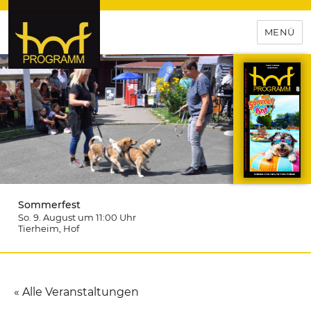
MENÜ
hof-programm – das
Veranstaltungsportal für
Hochfranken
Sommerfest
So. 9. August um 11:00
Uhr
Tierheim
, Hof
« Alle Veranstaltungen