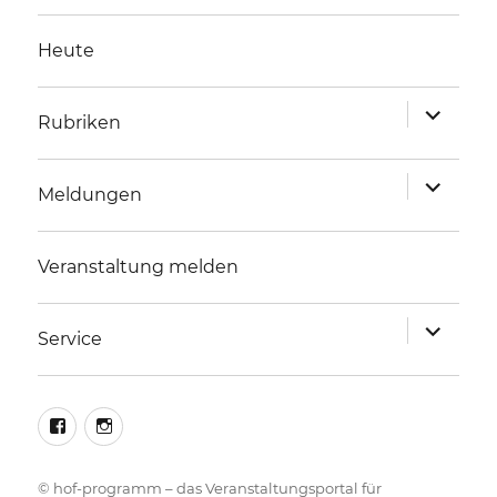
Heute
Unterme
Rubriken
anzeigen
Unterme
Meldungen
anzeigen
Veranstaltung melden
Unterme
Service
anzeigen
facebook
instagram
©
hof-programm – das Veranstaltungsportal für