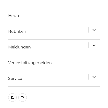
Heute
Unterme
Rubriken
anzeigen
Unterme
Meldungen
anzeigen
Veranstaltung melden
Unterme
Service
anzeigen
facebook
instagram