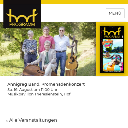
MENÜ
hof-programm – das
Veranstaltungsportal für
Hochfranken
Annigreg Band, Promenadenkonzert
So. 16. August um 11:00
Uhr
Musikpavillon Theresienstein
, Hof
« Alle Veranstaltungen