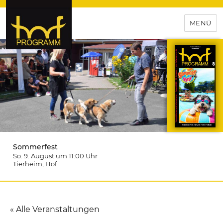
MENÜ
hof-programm – das
Veranstaltungsportal für
Hochfranken
Sommerfest
So. 9. August um 11:00
Uhr
Tierheim
, Hof
« Alle Veranstaltungen