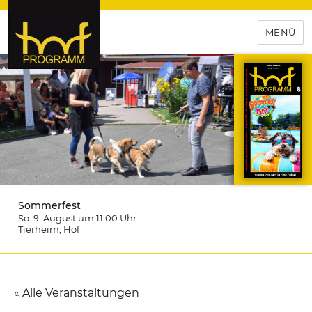
MENÜ
hof-programm – das
Veranstaltungsportal für
Hochfranken
Sommerfest
So. 9. August um 11:00
Uhr
Tierheim
, Hof
« Alle Veranstaltungen