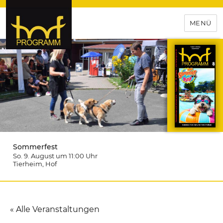
MENÜ
hof-programm – das
Veranstaltungsportal für
Hochfranken
Sommerfest
So. 9. August um 11:00
Uhr
Tierheim
, Hof
« Alle Veranstaltungen