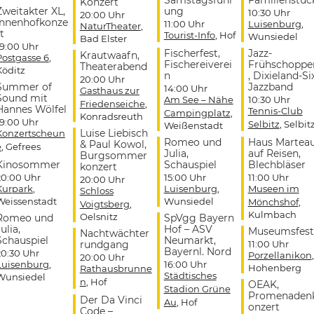
Konzert
Zweitakter XL,
ung
10:30 Uhr
20:00 Uhr
Innenhofkonze
11:00 Uhr
Luisenburg
,
NaturTheater
,
t
Tourist-Info
, Hof
Wunsiedel
Bad Elster
19:00 Uhr
Fischerfest,
Jazz-
Krautwaafn,
Postgasse 6
,
Fischereiverei
Frühschoppe
Theaterabend
Köditz
n
, Dixieland-Si
20:00 Uhr
Summer of
Jazzband
14:00 Uhr
Gasthaus zur
Sound mit
Am See – Nähe
10:30 Uhr
Friedenseiche
,
Hannes Wölfel
Tennis-Club
Campingplatz
,
Konradsreuth
19:00 Uhr
Selbitz
, Selbit
Weißenstadt
Luise Liebisch
Konzertscheun
Romeo und
Haus Martea
& Paul Kowol,
e
, Gefrees
Julia,
auf Reisen,
Burgsommer
Kinosommer
Schauspiel
Blechbläser
konzert
20:00 Uhr
15:00 Uhr
11:00 Uhr
20:00 Uhr
Kurpark
,
Luisenburg
,
Museen im
Schloss
Weissenstadt
Wunsiedel
Mönchshof
,
Voigtsberg
,
Kulmbach
Oelsnitz
Romeo und
SpVgg Bayern
ulia,
Hof – ASV
Museumsfest
Nachtwächter
Schauspiel
Neumarkt,
rundgang
11:00 Uhr
Bayernl. Nord
20:30 Uhr
Porzellanikon
,
20:00 Uhr
Luisenburg
,
16:00 Uhr
Hohenberg
Rathausbrunne
Städtisches
Wunsiedel
n
, Hof
OEAK,
Stadion Grüne
Promenaden
Der Da Vinci
Au
, Hof
onzert
Code –