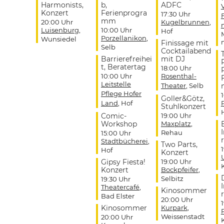
Harmonists,
b,
ADFC
Konzert
Ferienprogra
17:30 Uhr
mm
20:00 Uhr
Kugelbrunnen
,
Luisenburg
,
10:00 Uhr
Hof
Porzellanikon
,
Wunsiedel
Finissage mit
Selb
Cocktailabend
Barrierefreihei
mit DJ
t, Beratertag
18:00 Uhr
10:00 Uhr
Rosenthal-
Leitstelle
Theater
, Selb
Pflege Hofer
Goller&Götz,
Land
, Hof
Stuhlkonzert
Comic-
19:00 Uhr
Workshop
Maxplatz
,
Rehau
15:00 Uhr
r
Stadtbücherei
,
Two Parts,
Hof
Konzert
Gipsy Fiesta!
19:00 Uhr
Konzert
Bockpfeifer
,
Selbitz
19:30 Uhr
Theatercafé
,
Kinosommer
r
Bad Elster
20:00 Uhr
Kinosommer
Kurpark
,
Weissenstadt
20:00 Uhr