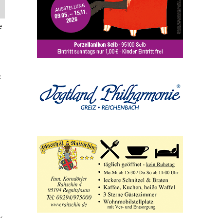
e
c
k