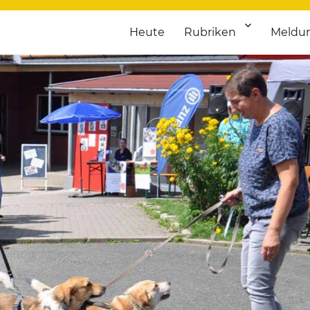
Heute
Rubriken
Meldu
franken. Täglich aktuelle Termine von Kultur bis Sport, von Theater
nstaltungsportal für Hochfran