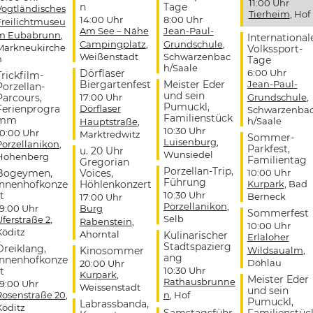
11:00 Uhr
n
Tage
Vogtländisches
Tierheim
, Hof
14:00 Uhr
8:00 Uhr
Freilichtmuseu
Am See – Nähe
Jean-Paul-
m Eubabrunn
,
International
Campingplatz
,
Grundschule
,
Markneukirche
Volkssport-
Weißenstadt
Schwarzenbac
n
Tage
h/Saale
Dörflaser
6:00 Uhr
Trickfilm-
Biergartenfest
Meister Eder
Jean-Paul-
Porzellan-
und sein
Parcours,
17:00 Uhr
Grundschule
,
Pumuckl,
Ferienprogra
Dörflaser
Schwarzenba
Familienstück
mm
h/Saale
Hauptstraße
,
10:30 Uhr
10:00 Uhr
Marktredwitz
Sommer-
Luisenburg
,
Porzellanikon
,
Parkfest,
u. 20 Uhr
Wunsiedel
Hohenberg
Familientag
Gregorian
Porzellan-Trip,
Bogeymen,
Voices,
10:00 Uhr
Führung
Innenhofkonze
Höhlenkonzert
Kurpark
, Bad
t
10:30 Uhr
Berneck
17:00 Uhr
Porzellanikon
,
19:00 Uhr
Burg
Sommerfest
Selb
Uferstraße 2
,
Rabenstein
,
10:00 Uhr
Köditz
Ahorntal
Kulinarischer
Erlaloher
Stadtspazierg
Dreiklang,
Kinosommer
Wildsaualm
,
ang
Innenhofkonze
Döhlau
20:00 Uhr
t
10:30 Uhr
Kurpark
,
Meister Eder
Rathausbrunne
19:00 Uhr
Weissenstadt
und sein
Rosenstraße 20
,
n
, Hof
Pumuckl,
Labrassbanda,
Köditz
Samstagsführ
Familienstüc