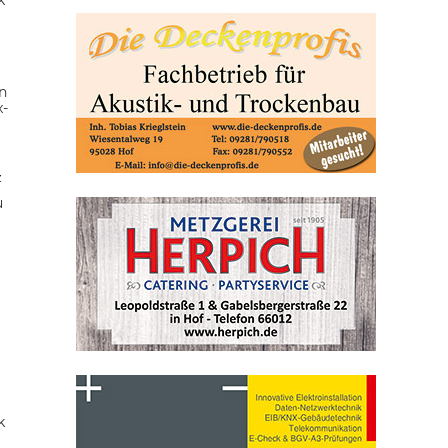
n
x-
z
u
k