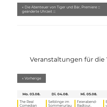
«
Die Abenteuer von Tiger und Bär, Premiere :::
geänderte Uhrzeit :::
Veranstaltungen für di
«
Vorherige
Mo. 03.08.
Di. 04.08.
Mi. 05.08.
The Real
Selblinge im
Feierabend-
Comedian
Sommerurlau
Radtour,