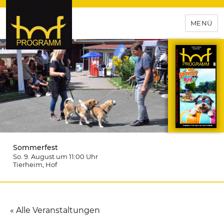
MENÜ
hof-programm – das
Veranstaltungsportal für
Hochfranken
Sommerfest
So. 9. August um 11:00
Uhr
Tierheim
, Hof
« Alle Veranstaltungen