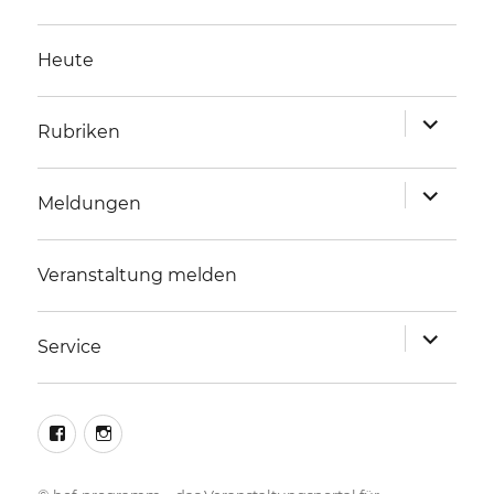
Heute
Unterme
Rubriken
anzeigen
Unterme
Meldungen
anzeigen
Veranstaltung melden
Unterme
Service
anzeigen
facebook
instagram