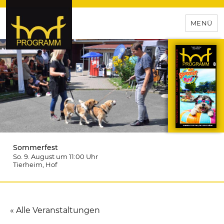
MENÜ
hof-programm – das
Veranstaltungsportal für
Hochfranken
Sommerfest
So. 9. August um 11:00
Uhr
Tierheim
, Hof
« Alle Veranstaltungen