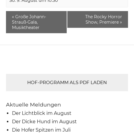
So. 9. August um 10:30
«
Große Johann-
The Rocky Horror
Strauß-Gala,
Show, Premiere
»
Musiktheater
HOF-PROGRAMM ALS PDF LADEN
Aktuelle Meldungen
Der Lichtblick im August
Der Dicke Hund im August
Die Hofer Spitzen im Juli