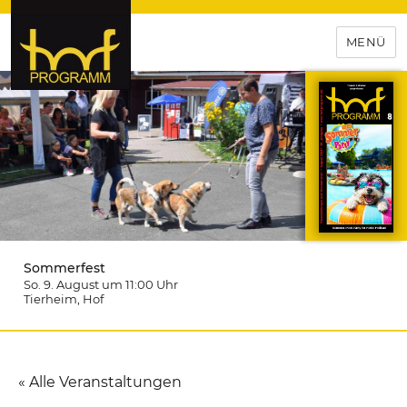
MENÜ
hof-programm – das
Veranstaltungsportal für
Hochfranken
Sommerfest
So. 9. August um 11:00
Uhr
Tierheim
, Hof
« Alle Veranstaltungen