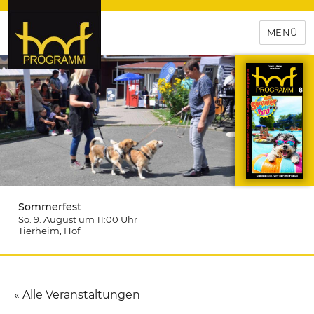
MENÜ
hof-programm – das
Veranstaltungsportal für
Hochfranken
Sommerfest
So. 9. August um 11:00
Uhr
Tierheim
, Hof
« Alle Veranstaltungen