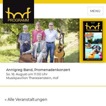
MENÜ
hof-programm – das
Veranstaltungsportal für
Hochfranken
Annigreg Band, Promenadenkonzert
So. 16. August um 11:00
Uhr
Musikpavillon Theresienstein
, Hof
« Alle Veranstaltungen