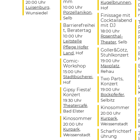
mm
20:00 Uhr
Kugelbrunnen
,
Luisenburg
,
10:00 Uhr
Hof
Porzellanikon
,
Wunsiedel
Finissage mit
Selb
Cocktailabend
Barrierefreihei
mit DJ
t, Beratertag
18:00 Uhr
10:00 Uhr
Rosenthal-
Leitstelle
Theater
, Selb
Pflege Hofer
Goller&Götz,
Land
, Hof
Stuhlkonzert
Comic-
19:00 Uhr
Workshop
Maxplatz
,
Rehau
15:00 Uhr
r
Stadtbücherei
,
Two Parts,
Hof
Konzert
Gipsy Fiesta!
19:00 Uhr
Konzert
Bockpfeifer
,
Selbitz
19:30 Uhr
Theatercafé
,
Kinosommer
r
Bad Elster
20:00 Uhr
Kinosommer
Kurpark
,
Weissenstadt
20:00 Uhr
Kurpark
,
Scharfrichterf
Weissenstadt
ührung