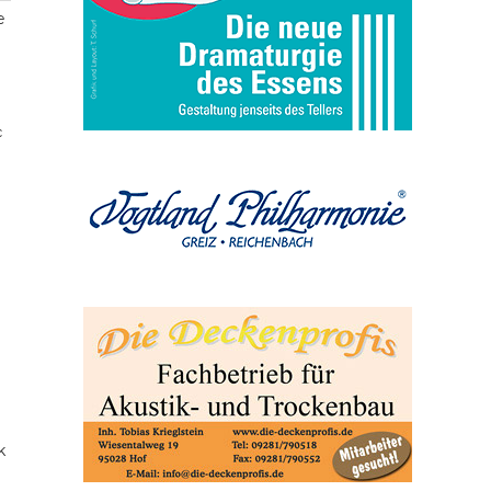
e
c
k