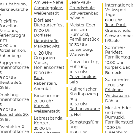
Am See – Nähe
Jean-Paul-
m Eubabrunn
,
International
Campingplatz
,
Grundschule
,
Markneukirche
Volkssport-
Weißenstadt
Schwarzenbac
n
Tage
h/Saale
Dörflaser
6:00 Uhr
Trickfilm-
Biergartenfest
Meister Eder
Jean-Paul-
Porzellan-
und sein
Parcours,
17:00 Uhr
Grundschule
,
Pumuckl,
Ferienprogra
Dörflaser
Schwarzenba
Familienstück
mm
h/Saale
Hauptstraße
,
10:30 Uhr
10:00 Uhr
Marktredwitz
Sommer-
Luisenburg
,
Porzellanikon
,
Parkfest,
u. 20 Uhr
Wunsiedel
Hohenberg
Familientag
Gregorian
Porzellan-Trip,
Bogeymen,
Voices,
10:00 Uhr
Führung
Innenhofkonze
Höhlenkonzert
Kurpark
, Bad
t
10:30 Uhr
Berneck
17:00 Uhr
Porzellanikon
,
19:00 Uhr
Burg
Sommerfest
Selb
Uferstraße 2
,
Rabenstein
,
10:00 Uhr
Köditz
Ahorntal
Kulinarischer
Erlaloher
Stadtspazierg
Dreiklang,
Kinosommer
Wildsaualm
,
ang
Innenhofkonze
Döhlau
20:00 Uhr
t
10:30 Uhr
Kurpark
,
Meister Eder
Rathausbrunne
19:00 Uhr
Weissenstadt
und sein
Rosenstraße 20
,
n
, Hof
Pumuckl,
Labrassbanda,
Köditz
Samstagsführ
Familienstüc
Konzert
Zweitakter XL,
ung
10:30 Uhr
20:00 Uhr
Innenhofkonze
11:00 Uhr
Luisenburg
,
NaturTheater
,