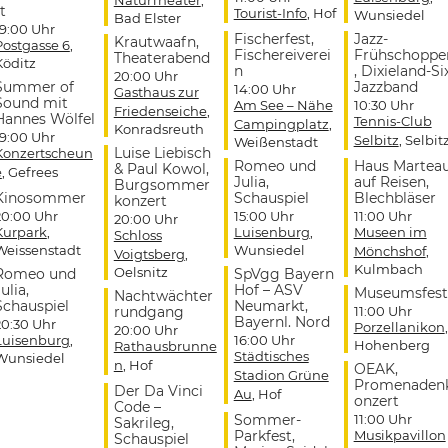
t
Tourist-Info
, Hof
Wunsiedel
Bad Elster
19:00 Uhr
Fischerfest,
Jazz-
Krautwaafn,
Postgasse 6
,
Fischereiverei
Frühschoppe
Theaterabend
Köditz
n
, Dixieland-Si
20:00 Uhr
Summer of
Jazzband
14:00 Uhr
Gasthaus zur
Sound mit
Am See – Nähe
10:30 Uhr
Friedenseiche
,
Hannes Wölfel
Tennis-Club
Campingplatz
,
Konradsreuth
19:00 Uhr
Selbitz
, Selbit
Weißenstadt
Luise Liebisch
Konzertscheun
Romeo und
Haus Martea
& Paul Kowol,
e
, Gefrees
Julia,
auf Reisen,
Burgsommer
Kinosommer
Schauspiel
Blechbläser
konzert
20:00 Uhr
15:00 Uhr
11:00 Uhr
20:00 Uhr
Kurpark
,
Luisenburg
,
Museen im
Schloss
Weissenstadt
Wunsiedel
Mönchshof
,
Voigtsberg
,
Kulmbach
Oelsnitz
Romeo und
SpVgg Bayern
ulia,
Hof – ASV
Museumsfest
Nachtwächter
Schauspiel
Neumarkt,
rundgang
11:00 Uhr
Bayernl. Nord
20:30 Uhr
Porzellanikon
,
20:00 Uhr
Luisenburg
,
16:00 Uhr
Hohenberg
Rathausbrunne
Städtisches
Wunsiedel
n
, Hof
OEAK,
Stadion Grüne
Promenaden
Der Da Vinci
Au
, Hof
onzert
Code –
Sommer-
11:00 Uhr
Sakrileg,
Parkfest,
Musikpavillon
Schauspiel