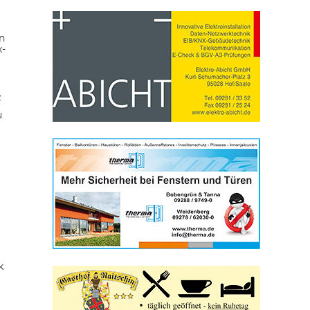
n
x-
z
u
k