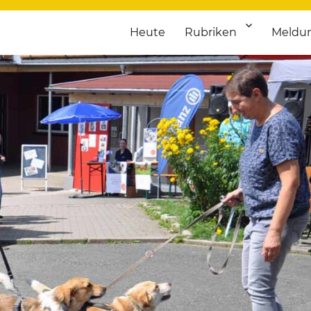
Heute
Rubriken
Meldu
franken. Täglich aktuelle Termine von Kultur bis Sport, von Theater
nstaltungsportal für Hochfran