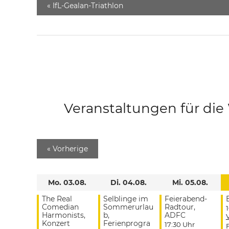
«
IfL-Gealan-Triathlon
Veranstaltungen für di
«
Vorherige
Mo. 03.08.
Di. 04.08.
Mi. 05.08.
The Real
Selblinge im
Feierabend-
Comedian
Sommerurlau
Radtour,
Harmonists,
b,
ADFC
Konzert
Ferienprogra
17:30 Uhr