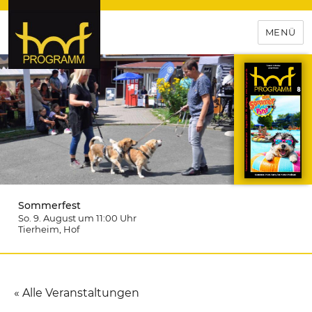
MENÜ
hof-programm – das
Veranstaltungsportal für
Hochfranken
Sommerfest
So. 9. August um 11:00
Uhr
Tierheim
, Hof
« Alle Veranstaltungen