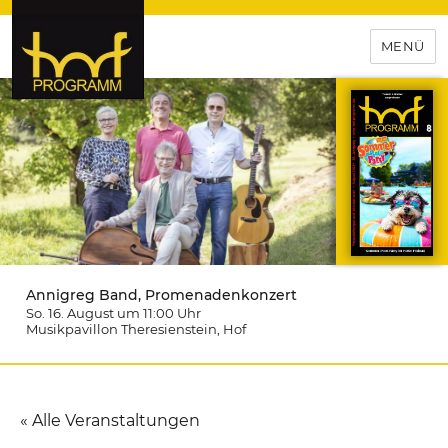
MENÜ
hof-programm – das
Veranstaltungsportal für
Hochfranken
Annigreg Band, Promenadenkonzert
So. 16. August um 11:00
Uhr
Musikpavillon Theresienstein
, Hof
« Alle Veranstaltungen