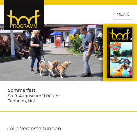
MENÜ
hof-programm – das
Veranstaltungsportal für
Hochfranken
Sommerfest
So. 9. August um 11:00
Uhr
Tierheim
, Hof
« Alle Veranstaltungen