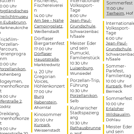
Buttern
Fischerfest,
Internationale
Sommerfest
Fischereiverei
Volkssport-
10:00 Uhr
11:00 Uhr
n
Tage
Vogtländisches
Tierheim
, Hof
14:00 Uhr
8:00 Uhr
Freilichtmuseu
Am See – Nähe
Jean-Paul-
m Eubabrunn
,
International
Campingplatz
,
Grundschule
,
Markneukirche
Volkssport-
Weißenstadt
Schwarzenbac
n
Tage
h/Saale
Dörflaser
6:00 Uhr
Trickfilm-
Biergartenfest
Meister Eder
Jean-Paul-
Porzellan-
und sein
Parcours,
17:00 Uhr
Grundschule
,
Pumuckl,
Ferienprogra
Dörflaser
Schwarzenba
Familienstück
mm
h/Saale
Hauptstraße
,
10:30 Uhr
10:00 Uhr
Marktredwitz
Sommer-
Luisenburg
,
Porzellanikon
,
Parkfest,
u. 20 Uhr
Wunsiedel
Hohenberg
Familientag
Gregorian
Porzellan-Trip,
Bogeymen,
Voices,
10:00 Uhr
Führung
Innenhofkonze
Höhlenkonzert
Kurpark
, Bad
t
10:30 Uhr
Berneck
17:00 Uhr
Porzellanikon
,
19:00 Uhr
Burg
Sommerfest
Selb
Uferstraße 2
,
Rabenstein
,
10:00 Uhr
Köditz
Ahorntal
Kulinarischer
Erlaloher
Stadtspazierg
Dreiklang,
Kinosommer
Wildsaualm
,
ang
Innenhofkonze
Döhlau
20:00 Uhr
t
10:30 Uhr
Kurpark
,
Meister Eder
Rathausbrunne
19:00 Uhr
Weissenstadt
und sein
Rosenstraße 20
,
n
, Hof