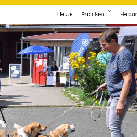
Heute
Rubriken
Meldu
franken. Täglich aktuelle Termine von Kultur bis Sport, von Theater
nstaltungsportal für Hochfran