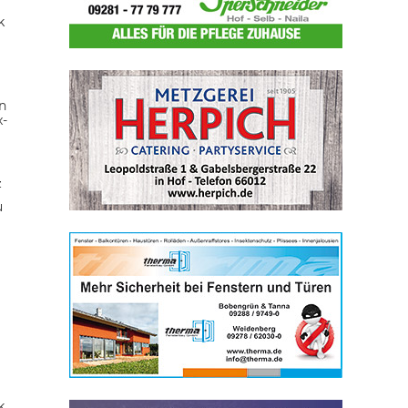
k
n
x-
z
u
k