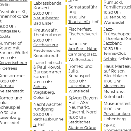
Pumuckl,
Labrassbanda,
Köditz
Samstagsführ
Familienstüc
Konzert
Zweitakter XL,
ung
10:30 Uhr
20:00 Uhr
Innenhofkonze
11:00 Uhr
Luisenburg
,
NaturTheater
,
t
Tourist-Info
, Hof
Wunsiedel
Bad Elster
19:00 Uhr
Fischerfest,
Jazz-
Krautwaafn,
Postgasse 6
,
Fischereiverei
Frühschoppe
Theaterabend
Köditz
n
, Dixieland-Si
20:00 Uhr
Summer of
Jazzband
14:00 Uhr
Gasthaus zur
Sound mit
Am See – Nähe
10:30 Uhr
Friedenseiche
,
Hannes Wölfel
Tennis-Club
Campingplatz
,
Konradsreuth
19:00 Uhr
Selbitz
, Selbit
Weißenstadt
Luise Liebisch
Konzertscheun
Romeo und
Haus Martea
& Paul Kowol,
e
, Gefrees
Julia,
auf Reisen,
Burgsommer
Kinosommer
Schauspiel
Blechbläser
konzert
20:00 Uhr
15:00 Uhr
11:00 Uhr
20:00 Uhr
Kurpark
,
Luisenburg
,
Museen im
Schloss
Weissenstadt
Wunsiedel
Mönchshof
,
Voigtsberg
,
Kulmbach
Oelsnitz
Romeo und
SpVgg Bayern
ulia,
Hof – ASV
Museumsfest
Nachtwächter
Schauspiel
Neumarkt,
rundgang
11:00 Uhr
Bayernl. Nord
20:30 Uhr
Porzellanikon
,
20:00 Uhr
Luisenburg
,
16:00 Uhr
Hohenberg
Rathausbrunne
Städtisches
Wunsiedel
n
, Hof
OEAK,
Stadion Grüne
Promenaden