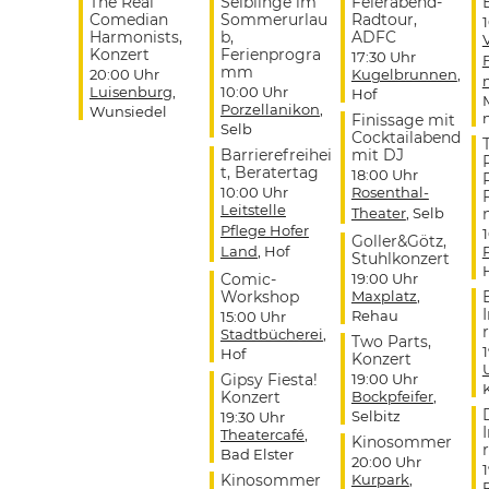
The Real
Selblinge im
Feierabend-
Comedian
Sommerurlau
Radtour,
Harmonists,
b,
ADFC
Konzert
Ferienprogra
17:30 Uhr
mm
20:00 Uhr
Kugelbrunnen
,
Luisenburg
,
10:00 Uhr
Hof
Porzellanikon
,
Wunsiedel
Finissage mit
Selb
Cocktailabend
Barrierefreihei
mit DJ
t, Beratertag
18:00 Uhr
10:00 Uhr
Rosenthal-
Leitstelle
Theater
, Selb
Pflege Hofer
Goller&Götz,
Land
, Hof
Stuhlkonzert
Comic-
19:00 Uhr
Workshop
Maxplatz
,
Rehau
15:00 Uhr
r
Stadtbücherei
,
Two Parts,
Hof
Konzert
Gipsy Fiesta!
19:00 Uhr
Konzert
Bockpfeifer
,
Selbitz
19:30 Uhr
Theatercafé
,
Kinosommer
r
Bad Elster
20:00 Uhr
Kinosommer
Kurpark
,