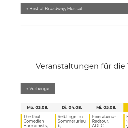
«
Best of Broadway, Musical
Veranstaltungen für di
«
Vorherige
Mo. 03.08.
Di. 04.08.
Mi. 05.08.
The Real
Selblinge im
Feierabend-
Comedian
Sommerurlau
Radtour,
Harmonists,
b,
ADFC