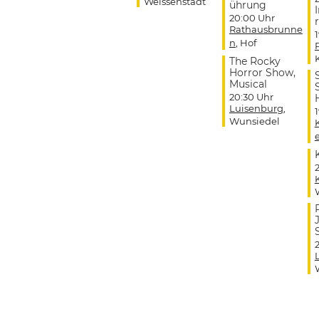
Weissenstadt
ührung
20:00 Uhr
r
Rathausbrunne
n
, Hof
The Rocky
Horror Show,
Musical
20:30 Uhr
Luisenburg
,
Wunsiedel
J