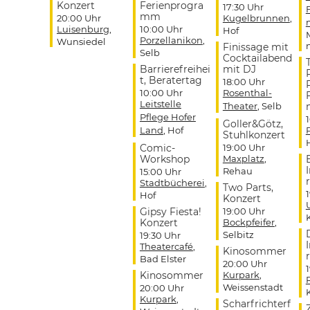
Konzert
Ferienprogra
17:30 Uhr
mm
20:00 Uhr
Kugelbrunnen
,
Luisenburg
,
10:00 Uhr
Hof
Porzellanikon
,
Wunsiedel
Finissage mit
Selb
Cocktailabend
Barrierefreihei
mit DJ
t, Beratertag
18:00 Uhr
10:00 Uhr
Rosenthal-
Leitstelle
Theater
, Selb
Pflege Hofer
Goller&Götz,
Land
, Hof
Stuhlkonzert
Comic-
19:00 Uhr
Workshop
Maxplatz
,
Rehau
15:00 Uhr
r
Stadtbücherei
,
Two Parts,
Hof
Konzert
Gipsy Fiesta!
19:00 Uhr
Konzert
Bockpfeifer
,
Selbitz
19:30 Uhr
Theatercafé
,
Kinosommer
r
Bad Elster
20:00 Uhr
Kinosommer
Kurpark
,
Weissenstadt
20:00 Uhr
Kurpark
,
Scharfrichterf