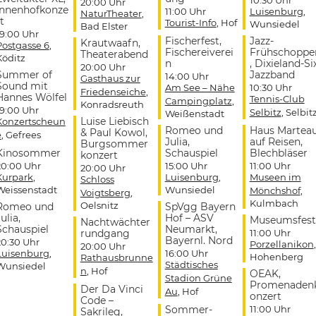
20:00 Uhr
Innenhofkonze
11:00 Uhr
Luisenburg
,
NaturTheater
,
t
Tourist-Info
, Hof
Wunsiedel
Bad Elster
19:00 Uhr
Fischerfest,
Jazz-
Krautwaafn,
Postgasse 6
,
Fischereiverei
Frühschoppe
Theaterabend
Köditz
n
, Dixieland-Si
20:00 Uhr
Summer of
Jazzband
14:00 Uhr
Gasthaus zur
Sound mit
Am See – Nähe
10:30 Uhr
Friedenseiche
,
Hannes Wölfel
Tennis-Club
Campingplatz
,
Konradsreuth
19:00 Uhr
Selbitz
, Selbit
Weißenstadt
Luise Liebisch
Konzertscheun
Romeo und
Haus Martea
& Paul Kowol,
e
, Gefrees
Julia,
auf Reisen,
Burgsommer
Kinosommer
Schauspiel
Blechbläser
konzert
20:00 Uhr
15:00 Uhr
11:00 Uhr
20:00 Uhr
Kurpark
,
Luisenburg
,
Museen im
Schloss
Weissenstadt
Wunsiedel
Mönchshof
,
Voigtsberg
,
Kulmbach
Oelsnitz
Romeo und
SpVgg Bayern
ulia,
Hof – ASV
Museumsfest
Nachtwächter
Schauspiel
Neumarkt,
rundgang
11:00 Uhr
Bayernl. Nord
20:30 Uhr
Porzellanikon
,
20:00 Uhr
Luisenburg
,
16:00 Uhr
Hohenberg
Rathausbrunne
Städtisches
Wunsiedel
n
, Hof
OEAK,
Stadion Grüne
Promenaden
Der Da Vinci
Au
, Hof
onzert
Code –
Sommer-
11:00 Uhr
Sakrileg,