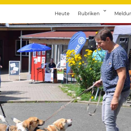
Heute
Rubriken
Meldu
franken. Täglich aktuelle Termine von Kultur bis Sport, von Theater
nstaltungsportal für Hochfran