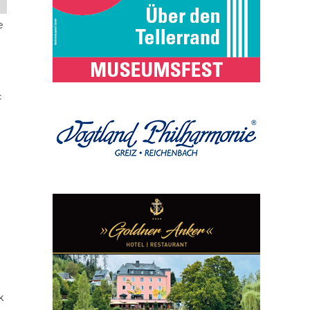
e
c
k