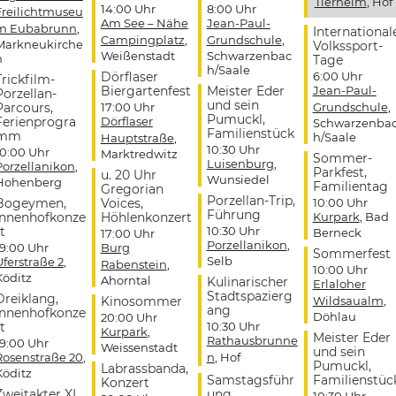
Tierheim
, Hof
14:00 Uhr
8:00 Uhr
Freilichtmuseu
Am See – Nähe
Jean-Paul-
m Eubabrunn
,
International
Campingplatz
,
Grundschule
,
Markneukirche
Volkssport-
Weißenstadt
Schwarzenbac
n
Tage
h/Saale
Dörflaser
6:00 Uhr
Trickfilm-
Biergartenfest
Meister Eder
Jean-Paul-
Porzellan-
und sein
Parcours,
17:00 Uhr
Grundschule
,
Pumuckl,
Ferienprogra
Dörflaser
Schwarzenba
Familienstück
mm
h/Saale
Hauptstraße
,
10:30 Uhr
10:00 Uhr
Marktredwitz
Sommer-
Luisenburg
,
Porzellanikon
,
Parkfest,
u. 20 Uhr
Wunsiedel
Hohenberg
Familientag
Gregorian
Porzellan-Trip,
Bogeymen,
Voices,
10:00 Uhr
Führung
Innenhofkonze
Höhlenkonzert
Kurpark
, Bad
t
10:30 Uhr
Berneck
17:00 Uhr
Porzellanikon
,
19:00 Uhr
Burg
Sommerfest
Selb
Uferstraße 2
,
Rabenstein
,
10:00 Uhr
Köditz
Ahorntal
Kulinarischer
Erlaloher
Stadtspazierg
Dreiklang,
Kinosommer
Wildsaualm
,
ang
Innenhofkonze
Döhlau
20:00 Uhr
t
10:30 Uhr
Kurpark
,
Meister Eder
Rathausbrunne
19:00 Uhr
Weissenstadt
und sein
Rosenstraße 20
,
n
, Hof
Pumuckl,
Labrassbanda,
Köditz
Samstagsführ
Familienstüc
Konzert
Zweitakter XL,
ung
10:30 Uhr