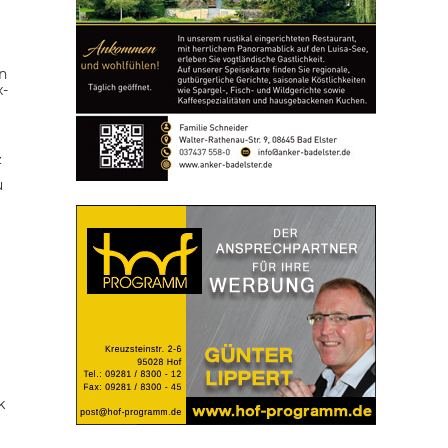
n
x-
z
u
k