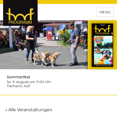
MENÜ
hof-programm – das
Veranstaltungsportal für
Hochfranken
Sommerfest
So. 9. August um 11:00
Uhr
Tierheim
, Hof
« Alle Veranstaltungen