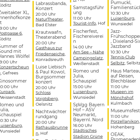
Pumuckl,
Labrassbanda,
Köditz
Samstagsführ
Familienstüc
Konzert
Zweitakter XL,
ung
10:30 Uhr
20:00 Uhr
Innenhofkonze
11:00 Uhr
Luisenburg
,
NaturTheater
,
t
Tourist-Info
, Hof
Wunsiedel
Bad Elster
19:00 Uhr
Fischerfest,
Jazz-
Krautwaafn,
Postgasse 6
,
Fischereiverei
Frühschoppe
Theaterabend
Köditz
n
, Dixieland-Si
20:00 Uhr
Summer of
Jazzband
14:00 Uhr
Gasthaus zur
Sound mit
Am See – Nähe
10:30 Uhr
Friedenseiche
,
Hannes Wölfel
Tennis-Club
Campingplatz
,
Konradsreuth
19:00 Uhr
Selbitz
, Selbit
Weißenstadt
Luise Liebisch
Konzertscheun
Romeo und
Haus Martea
& Paul Kowol,
e
, Gefrees
Julia,
auf Reisen,
Burgsommer
Kinosommer
Schauspiel
Blechbläser
konzert
20:00 Uhr
15:00 Uhr
11:00 Uhr
20:00 Uhr
Kurpark
,
Luisenburg
,
Museen im
Schloss
Weissenstadt
Wunsiedel
Mönchshof
,
Voigtsberg
,
Kulmbach
Oelsnitz
Romeo und
SpVgg Bayern
ulia,
Hof – ASV
Museumsfest
Nachtwächter
Schauspiel
Neumarkt,
rundgang
11:00 Uhr
Bayernl. Nord
20:30 Uhr
Porzellanikon
,
20:00 Uhr
Luisenburg
,
16:00 Uhr
Hohenberg
Rathausbrunne
Städtisches
Wunsiedel
n
, Hof
OEAK,
Stadion Grüne
Promenaden