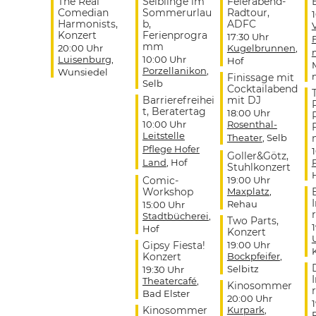
The Real
Selblinge im
Feierabend-
Comedian
Sommerurlau
Radtour,
Harmonists,
b,
ADFC
Konzert
Ferienprogra
17:30 Uhr
mm
20:00 Uhr
Kugelbrunnen
,
Luisenburg
,
10:00 Uhr
Hof
Porzellanikon
,
Wunsiedel
Finissage mit
Selb
Cocktailabend
Barrierefreihei
mit DJ
t, Beratertag
18:00 Uhr
10:00 Uhr
Rosenthal-
Leitstelle
Theater
, Selb
Pflege Hofer
Goller&Götz,
Land
, Hof
Stuhlkonzert
Comic-
19:00 Uhr
Workshop
Maxplatz
,
Rehau
15:00 Uhr
r
Stadtbücherei
,
Two Parts,
Hof
Konzert
Gipsy Fiesta!
19:00 Uhr
Konzert
Bockpfeifer
,
Selbitz
19:30 Uhr
Theatercafé
,
Kinosommer
r
Bad Elster
20:00 Uhr
Kinosommer
Kurpark
,