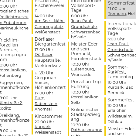
Buttern
Fischerfest,
Internationale
Sommerfest
Fischereiverei
Volkssport-
10:00 Uhr
11:00 Uhr
n
Tage
Vogtländisches
Tierheim
, Hof
14:00 Uhr
8:00 Uhr
Freilichtmuseu
Am See – Nähe
Jean-Paul-
m Eubabrunn
,
International
Campingplatz
,
Grundschule
,
Markneukirche
Volkssport-
Weißenstadt
Schwarzenbac
n
Tage
h/Saale
Dörflaser
6:00 Uhr
Trickfilm-
Biergartenfest
Meister Eder
Jean-Paul-
Porzellan-
und sein
Parcours,
17:00 Uhr
Grundschule
,
Pumuckl,
Ferienprogra
Dörflaser
Schwarzenba
Familienstück
mm
h/Saale
Hauptstraße
,
10:30 Uhr
10:00 Uhr
Marktredwitz
Sommer-
Luisenburg
,
Porzellanikon
,
Parkfest,
u. 20 Uhr
Wunsiedel
Hohenberg
Familientag
Gregorian
Porzellan-Trip,
Bogeymen,
Voices,
10:00 Uhr
Führung
Innenhofkonze
Höhlenkonzert
Kurpark
, Bad
t
10:30 Uhr
Berneck
17:00 Uhr
Porzellanikon
,
19:00 Uhr
Burg
Sommerfest
Selb
Uferstraße 2
,
Rabenstein
,
10:00 Uhr
Köditz
Ahorntal
Kulinarischer
Erlaloher
Stadtspazierg
Dreiklang,
Kinosommer
Wildsaualm
,
ang
Innenhofkonze
Döhlau
20:00 Uhr
t
10:30 Uhr
Kurpark
,
Meister Eder
Rathausbrunne
19:00 Uhr
Weissenstadt
und sein
Rosenstraße 20
,
n
, Hof