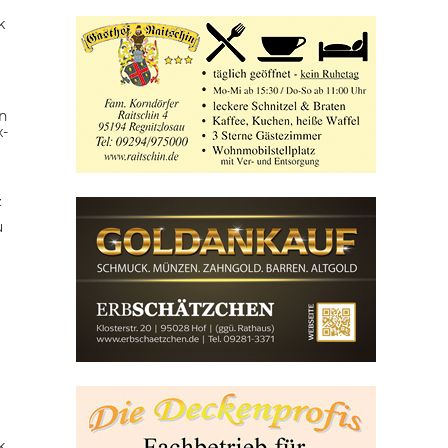
k
n
x-
z
u
k