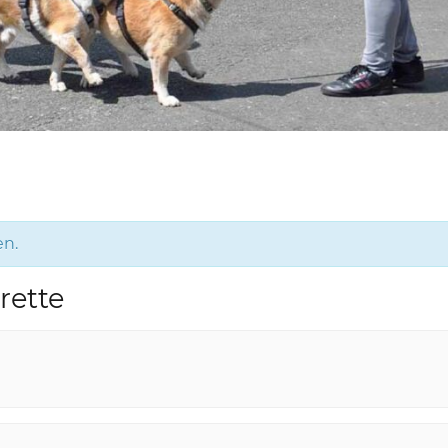
en.
rette