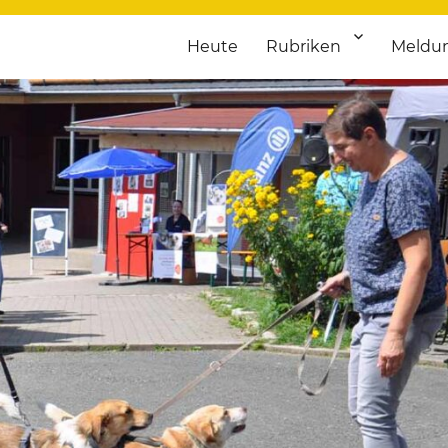
Heute
Rubriken
Meldu
franken. Täglich aktuelle Termine von Kultur bis Sport, von Theater
nstaltungsportal für Hochfran