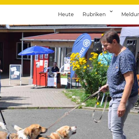
Heute
Rubriken
Meldu
franken. Täglich aktuelle Termine von Kultur bis Sport, von Theater
nstaltungsportal für Hochfran