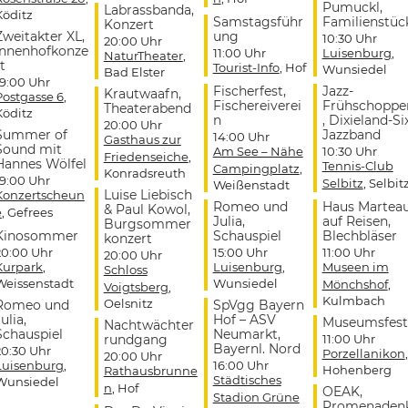
Pumuckl,
Labrassbanda,
Köditz
Samstagsführ
Familienstüc
Konzert
Zweitakter XL,
ung
10:30 Uhr
20:00 Uhr
Innenhofkonze
11:00 Uhr
Luisenburg
,
NaturTheater
,
t
Tourist-Info
, Hof
Wunsiedel
Bad Elster
19:00 Uhr
Fischerfest,
Jazz-
Krautwaafn,
Postgasse 6
,
Fischereiverei
Frühschoppe
Theaterabend
Köditz
n
, Dixieland-Si
20:00 Uhr
Summer of
Jazzband
14:00 Uhr
Gasthaus zur
Sound mit
Am See – Nähe
10:30 Uhr
Friedenseiche
,
Hannes Wölfel
Tennis-Club
Campingplatz
,
Konradsreuth
19:00 Uhr
Selbitz
, Selbit
Weißenstadt
Luise Liebisch
Konzertscheun
Romeo und
Haus Martea
& Paul Kowol,
e
, Gefrees
Julia,
auf Reisen,
Burgsommer
Kinosommer
Schauspiel
Blechbläser
konzert
20:00 Uhr
15:00 Uhr
11:00 Uhr
20:00 Uhr
Kurpark
,
Luisenburg
,
Museen im
Schloss
Weissenstadt
Wunsiedel
Mönchshof
,
Voigtsberg
,
Kulmbach
Oelsnitz
Romeo und
SpVgg Bayern
ulia,
Hof – ASV
Museumsfest
Nachtwächter
Schauspiel
Neumarkt,
rundgang
11:00 Uhr
Bayernl. Nord
20:30 Uhr
Porzellanikon
,
20:00 Uhr
Luisenburg
,
16:00 Uhr
Hohenberg
Rathausbrunne
Städtisches
Wunsiedel
n
, Hof
OEAK,
Stadion Grüne
Promenaden