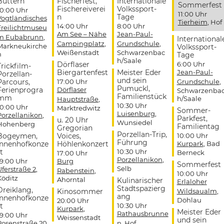
Buttern
Fischerfest,
Internationale
Sommerfest
Fischereiverei
Volkssport-
10:00 Uhr
11:00 Uhr
n
Tage
Vogtländisches
Tierheim
, Hof
14:00 Uhr
8:00 Uhr
Freilichtmuseu
Am See – Nähe
Jean-Paul-
m Eubabrunn
,
International
Campingplatz
,
Grundschule
,
Markneukirche
Volkssport-
Weißenstadt
Schwarzenbac
n
Tage
h/Saale
Dörflaser
6:00 Uhr
Trickfilm-
Biergartenfest
Meister Eder
Jean-Paul-
Porzellan-
und sein
Parcours,
17:00 Uhr
Grundschule
,
Pumuckl,
Ferienprogra
Dörflaser
Schwarzenba
Familienstück
mm
h/Saale
Hauptstraße
,
10:30 Uhr
10:00 Uhr
Marktredwitz
Sommer-
Luisenburg
,
Porzellanikon
,
Parkfest,
u. 20 Uhr
Wunsiedel
Hohenberg
Familientag
Gregorian
Porzellan-Trip,
Bogeymen,
Voices,
10:00 Uhr
Führung
Innenhofkonze
Höhlenkonzert
Kurpark
, Bad
t
10:30 Uhr
Berneck
17:00 Uhr
Porzellanikon
,
19:00 Uhr
Burg
Sommerfest
Selb
Uferstraße 2
,
Rabenstein
,
10:00 Uhr
Köditz
Ahorntal
Kulinarischer
Erlaloher
Stadtspazierg
Dreiklang,
Kinosommer
Wildsaualm
,
ang
Innenhofkonze
Döhlau
20:00 Uhr
t
10:30 Uhr
Kurpark
,
Meister Eder
Rathausbrunne
19:00 Uhr
Weissenstadt
und sein
Rosenstraße 20
,
n
, Hof