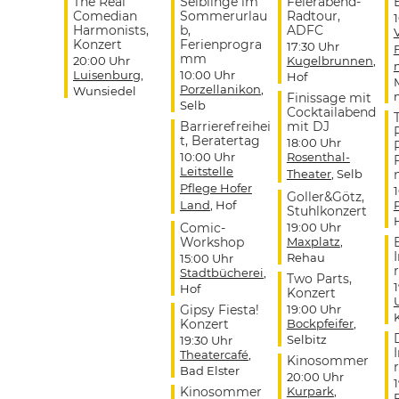
The Real
Selblinge im
Feierabend-
Comedian
Sommerurlau
Radtour,
Harmonists,
b,
ADFC
Konzert
Ferienprogra
17:30 Uhr
mm
20:00 Uhr
Kugelbrunnen
,
Luisenburg
,
10:00 Uhr
Hof
Porzellanikon
,
Wunsiedel
Finissage mit
Selb
Cocktailabend
Barrierefreihei
mit DJ
t, Beratertag
18:00 Uhr
10:00 Uhr
Rosenthal-
Leitstelle
Theater
, Selb
Pflege Hofer
Goller&Götz,
Land
, Hof
Stuhlkonzert
Comic-
19:00 Uhr
Workshop
Maxplatz
,
Rehau
15:00 Uhr
r
Stadtbücherei
,
Two Parts,
Hof
Konzert
Gipsy Fiesta!
19:00 Uhr
Konzert
Bockpfeifer
,
Selbitz
19:30 Uhr
Theatercafé
,
Kinosommer
r
Bad Elster
20:00 Uhr
Kinosommer
Kurpark
,