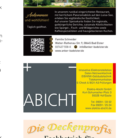
k
n
x-
z
u
k